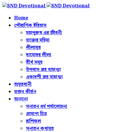
Home
পৌরাণিক ইতিহাস
মহাপুরুষ এর জীবনী
ভক্তের মহিমা
লীলামৃত
দামোদর লীলা
তীর্থ সমূহ
উপবাস ব্রত মাহাত্ম্য
একাদশী ব্রত মাহাত্ম্য
অমৃতবানী
ভজন কীর্তন
অন্যান্য
সনাতন ধর্ম পর্যালোচনা
প্রামাণ্য চিত্র
রাশিফল
সনাতন কথামৃত