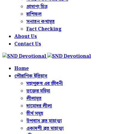
প্রামাণ্য চিত্র
রাশিফল
সনাতন কথামৃত
Fact Checking
About Us
Contact Us
Home
পৌরাণিক ইতিহাস
মহাপুরুষ এর জীবনী
ভক্তের মহিমা
লীলামৃত
দামোদর লীলা
তীর্থ সমূহ
উপবাস ব্রত মাহাত্ম্য
একাদশী ব্রত মাহাত্ম্য