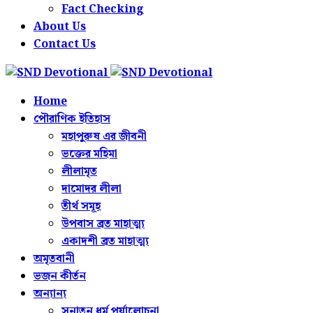
Fact Checking
About Us
Contact Us
Home
পৌরাণিক ইতিহাস
মহাপুরুষ এর জীবনী
ভক্তের মহিমা
লীলামৃত
দামোদর লীলা
তীর্থ সমূহ
উপবাস ব্রত মাহাত্ম্য
একাদশী ব্রত মাহাত্ম্য
অমৃতবানী
ভজন কীর্তন
অন্যান্য
সনাতন ধর্ম পর্যালোচনা