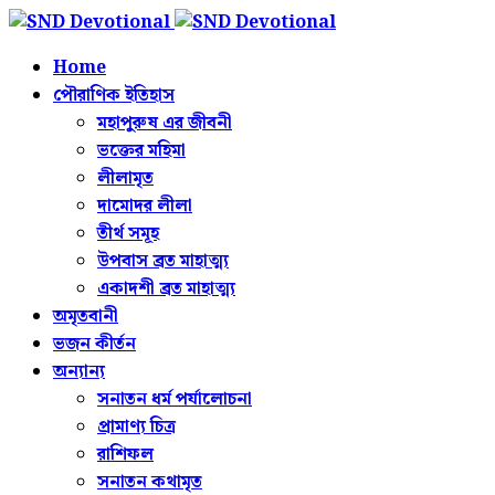
Home
পৌরাণিক ইতিহাস
মহাপুরুষ এর জীবনী
ভক্তের মহিমা
লীলামৃত
দামোদর লীলা
তীর্থ সমূহ
উপবাস ব্রত মাহাত্ম্য
একাদশী ব্রত মাহাত্ম্য
অমৃতবানী
ভজন কীর্তন
অন্যান্য
সনাতন ধর্ম পর্যালোচনা
প্রামাণ্য চিত্র
রাশিফল
সনাতন কথামৃত