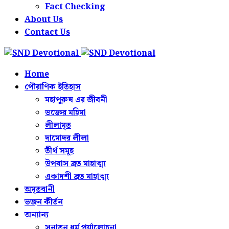
Fact Checking
About Us
Contact Us
Home
পৌরাণিক ইতিহাস
মহাপুরুষ এর জীবনী
ভক্তের মহিমা
লীলামৃত
দামোদর লীলা
তীর্থ সমূহ
উপবাস ব্রত মাহাত্ম্য
একাদশী ব্রত মাহাত্ম্য
অমৃতবানী
ভজন কীর্তন
অন্যান্য
সনাতন ধর্ম পর্যালোচনা