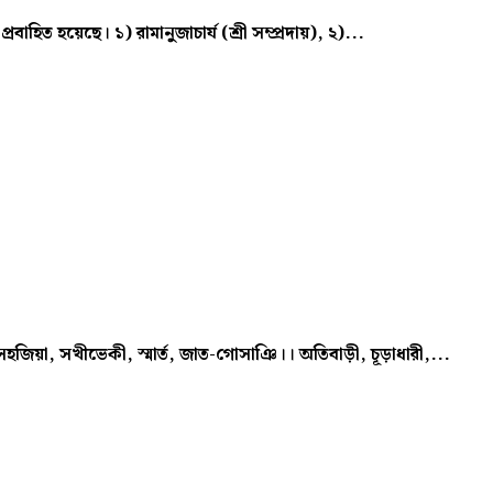
প্রবাহিত হয়েছে। ১) রামানুজাচার্য (শ্রী সম্প্রদায়), ২)...
সহজিয়া, সখীভেকী, স্মার্ত, জাত-গোসাঞি।। অতিবাড়ী, চূড়াধারী,...