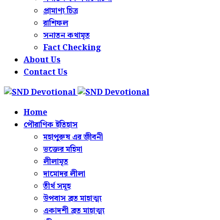
প্রামাণ্য চিত্র
রাশিফল
সনাতন কথামৃত
Fact Checking
About Us
Contact Us
Home
পৌরাণিক ইতিহাস
মহাপুরুষ এর জীবনী
ভক্তের মহিমা
লীলামৃত
দামোদর লীলা
তীর্থ সমূহ
উপবাস ব্রত মাহাত্ম্য
একাদশী ব্রত মাহাত্ম্য