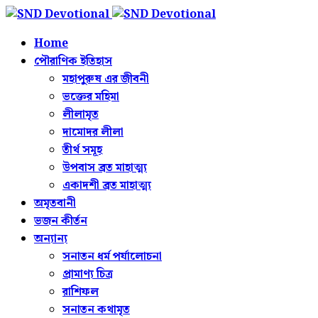
Home
পৌরাণিক ইতিহাস
মহাপুরুষ এর জীবনী
ভক্তের মহিমা
লীলামৃত
দামোদর লীলা
তীর্থ সমূহ
উপবাস ব্রত মাহাত্ম্য
একাদশী ব্রত মাহাত্ম্য
অমৃতবানী
ভজন কীর্তন
অন্যান্য
সনাতন ধর্ম পর্যালোচনা
প্রামাণ্য চিত্র
রাশিফল
সনাতন কথামৃত