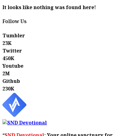
It looks like nothing was found here!
Follow Us
Tumbler
23K
Twitter
450K
Youtube
2M
Github
230K
“
SND Devotional
: Your online sanctuary for