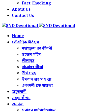
Fact Checking
About Us
Contact Us
Home
পৌরাণিক ইতিহাস
মহাপুরুষ এর জীবনী
ভক্তের মহিমা
লীলামৃত
দামোদর লীলা
তীর্থ সমূহ
উপবাস ব্রত মাহাত্ম্য
একাদশী ব্রত মাহাত্ম্য
অমৃতবানী
ভজন কীর্তন
অন্যান্য
সনাতন ধর্ম পর্যালোচনা