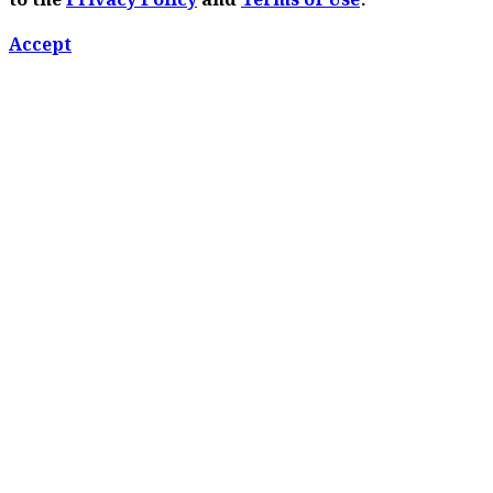
to the
Privacy Policy
and
Terms of Use
.
Accept