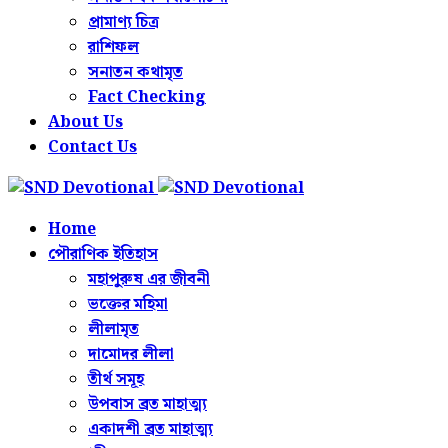
প্রামাণ্য চিত্র
রাশিফল
সনাতন কথামৃত
Fact Checking
About Us
Contact Us
Home
পৌরাণিক ইতিহাস
মহাপুরুষ এর জীবনী
ভক্তের মহিমা
লীলামৃত
দামোদর লীলা
তীর্থ সমূহ
উপবাস ব্রত মাহাত্ম্য
একাদশী ব্রত মাহাত্ম্য