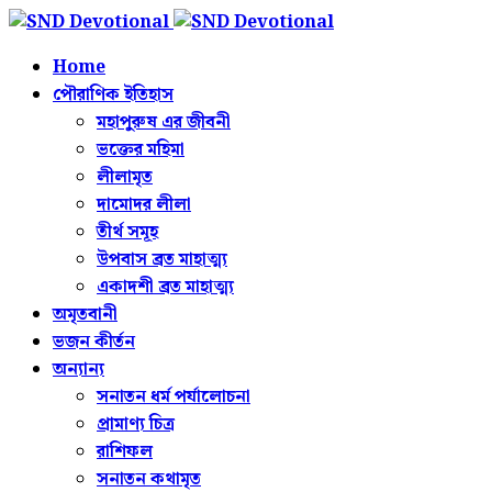
Home
পৌরাণিক ইতিহাস
মহাপুরুষ এর জীবনী
ভক্তের মহিমা
লীলামৃত
দামোদর লীলা
তীর্থ সমূহ
উপবাস ব্রত মাহাত্ম্য
একাদশী ব্রত মাহাত্ম্য
অমৃতবানী
ভজন কীর্তন
অন্যান্য
সনাতন ধর্ম পর্যালোচনা
প্রামাণ্য চিত্র
রাশিফল
সনাতন কথামৃত