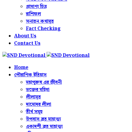
প্রামাণ্য চিত্র
রাশিফল
সনাতন কথামৃত
Fact Checking
About Us
Contact Us
Home
পৌরাণিক ইতিহাস
মহাপুরুষ এর জীবনী
ভক্তের মহিমা
লীলামৃত
দামোদর লীলা
তীর্থ সমূহ
উপবাস ব্রত মাহাত্ম্য
একাদশী ব্রত মাহাত্ম্য