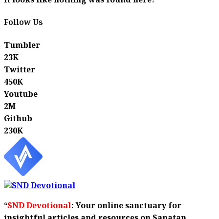
It looks like nothing was found here!
Follow Us
Tumbler
23K
Twitter
450K
Youtube
2M
Github
230K
“
SND Devotional
: Your online sanctuary for
insightful articles and resources on Sanatan