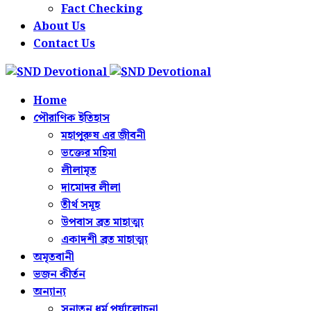
Fact Checking
About Us
Contact Us
Home
পৌরাণিক ইতিহাস
মহাপুরুষ এর জীবনী
ভক্তের মহিমা
লীলামৃত
দামোদর লীলা
তীর্থ সমূহ
উপবাস ব্রত মাহাত্ম্য
একাদশী ব্রত মাহাত্ম্য
অমৃতবানী
ভজন কীর্তন
অন্যান্য
সনাতন ধর্ম পর্যালোচনা