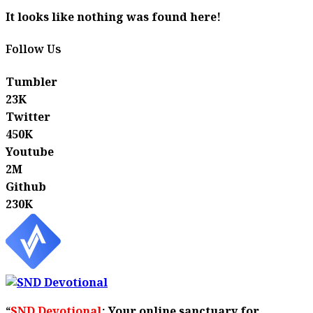
It looks like nothing was found here!
Follow Us
Tumbler
23K
Twitter
450K
Youtube
2M
Github
230K
“
SND Devotional
: Your online sanctuary for