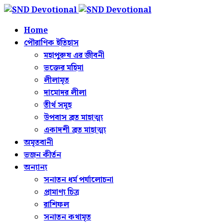
Home
পৌরাণিক ইতিহাস
মহাপুরুষ এর জীবনী
ভক্তের মহিমা
লীলামৃত
দামোদর লীলা
তীর্থ সমূহ
উপবাস ব্রত মাহাত্ম্য
একাদশী ব্রত মাহাত্ম্য
অমৃতবানী
ভজন কীর্তন
অন্যান্য
সনাতন ধর্ম পর্যালোচনা
প্রামাণ্য চিত্র
রাশিফল
সনাতন কথামৃত