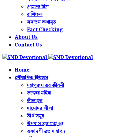
প্রামাণ্য চিত্র
রাশিফল
সনাতন কথামৃত
Fact Checking
About Us
Contact Us
Home
পৌরাণিক ইতিহাস
মহাপুরুষ এর জীবনী
ভক্তের মহিমা
লীলামৃত
দামোদর লীলা
তীর্থ সমূহ
উপবাস ব্রত মাহাত্ম্য
একাদশী ব্রত মাহাত্ম্য