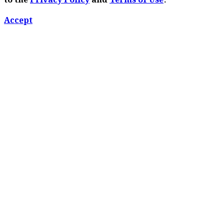
to the
Privacy Policy
and
Terms of Use
.
Accept