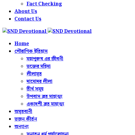
Fact Checking
About Us
Contact Us
Home
পৌরাণিক ইতিহাস
মহাপুরুষ এর জীবনী
ভক্তের মহিমা
লীলামৃত
দামোদর লীলা
তীর্থ সমূহ
উপবাস ব্রত মাহাত্ম্য
একাদশী ব্রত মাহাত্ম্য
অমৃতবানী
ভজন কীর্তন
অন্যান্য
সনাতন ধর্ম পর্যালোচনা