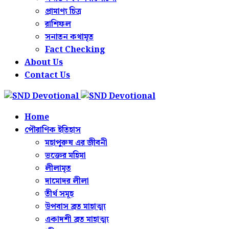
প্রামাণ্য চিত্র
রাশিফল
সনাতন কথামৃত
Fact Checking
About Us
Contact Us
Home
পৌরাণিক ইতিহাস
মহাপুরুষ এর জীবনী
ভক্তের মহিমা
লীলামৃত
দামোদর লীলা
তীর্থ সমূহ
উপবাস ব্রত মাহাত্ম্য
একাদশী ব্রত মাহাত্ম্য