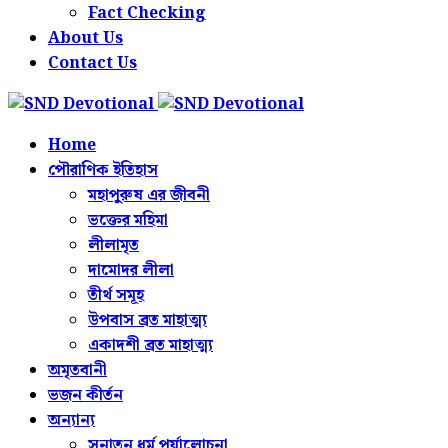
Fact Checking
About Us
Contact Us
Home
পৌরাণিক ইতিহাস
মহাপুরুষ এর জীবনী
ভক্তের মহিমা
লীলামৃত
দামোদর লীলা
তীর্থ সমূহ
উপবাস ব্রত মাহাত্ম্য
একাদশী ব্রত মাহাত্ম্য
অমৃতবানী
ভজন কীর্তন
অন্যান্য
সনাতন ধর্ম পর্যালোচনা