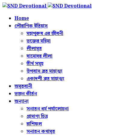
Home
পৌরাণিক ইতিহাস
মহাপুরুষ এর জীবনী
ভক্তের মহিমা
লীলামৃত
দামোদর লীলা
তীর্থ সমূহ
উপবাস ব্রত মাহাত্ম্য
একাদশী ব্রত মাহাত্ম্য
অমৃতবানী
ভজন কীর্তন
অন্যান্য
সনাতন ধর্ম পর্যালোচনা
প্রামাণ্য চিত্র
রাশিফল
সনাতন কথামৃত