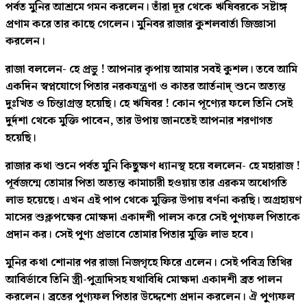
পর্বত মুনির আশ্রমে গমন করলেন। তাঁরা দূর থেকে ঋষিবরকে সষ্টাঙ্গ
প্রণাম করে তার কাছে গেলেন। মুনিবর রাজার কুশলবার্তা জিজ্ঞাসা
করলেন।
রাজা বললেন- হে প্রভু ! আপনার কৃপায় আমার সবই কুশল। তবে আমি
একদিন স্বপ্নযোগে পিতার নরকযন্ত্রণা ও কাতর আর্তনাদ্ শুনে অত্যন্ত
দুঃখিত ও চিন্তাগ্রস্ত হয়েছি। হে ঋষিবর ! কোন পূণ্যের ফলে তিনি সেই
দুর্দশা থেকে মুক্তি পাবেন, তার উপায় জানতেই আপনার শরণাগত
হয়েছি।
রাজার কথা শুনে পর্বত মুনি কিছুক্ষণ ধ্যানস্থ হয়ে বললেন- হে মহারাজ !
পূর্বজন্মে তোমার পিতা অত্যন্ত কামাচারী হওয়ায় তার এরকম অধোগতি
লাভ হয়েছে। এখন এই পাপ থেকে মুক্তির উপায় বর্ণনা করছি। অগ্রহায়ণ
মাসের শুক্লপক্ষের মোক্ষদা একাদশী পালস করে সেই পুণ্যফল পিতাকে
প্রদান কর। সেই পুণ্য প্রভাবে তোমার পিতার মুক্তি লাভ হবে।
মুনির কথা শোনার পর রাজা নিজগৃহে ফিরে এলেন। সেই পবিত্র তিথির
আবির্ভাবে তিনি স্ত্রী-পুত্রাদিসহ যথাবিধি মোক্ষদা একাদশী ব্রত পালন
করলেন। ব্রতের পুণ্যফল পিতার উদ্দেশ্যে প্রদান করলেন। ঐ পুণ্যফল