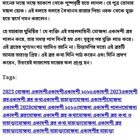
দানের সঙ্গে সঙ্গে আকাশ থেকে পুষ্পবৃষ্টি হতে লাগল। হে পুত্র তোমার
মঙ্গল হোক। এই বলতে বলতে বৈখানস রাজার পিতা নরক থেকে মুক্ত
হয়ে স্বর্গে গমন করলেন।
হে মহারাজ যুধিষ্ঠির ! যে ব্যক্তি এই মঙ্গলদায়িনী মোক্ষদা একাদশী ব্রত
পালন করে, তার সমস্ত পাপ বিনষ্ট হয় এবং মৃত্যুর পর মুক্তি লাভ করে।
এই ব্রতের পুণ্যসংখ্যা আমিও জানি না। চিন্তামণির মতো এই ব্রতটি
আমার অত্যন্ত প্রিয়। এই ব্রত কথা যিনি পাঠ করেন এবং যিনি শ্রবণ
করেন, উভয়েই বাজপেয় যজ্ঞের ফল প্রা্প্ত হন।
Tags:
2023 মোক্ষদা একাদশী
একাদশী
একাদশী ২০২০
একাদশী 2023
একাদশী
ব্রত
একাদশী ব্রত কথা
একাদশী মাহাত্ম্য
মোক্ষদা একাদশী
মোক্ষদা
একাদশী 2020
মোক্ষদা একাদশী ২০২৩
মোক্ষদা একাদশী পালন
মোক্ষদা
একাদশী ব্রত
মোক্ষদা একাদশী ব্রত কথা
মোক্ষদা একাদশী ব্রত কথা ও
মাহাত্ম্য
মোক্ষদা একাদশী ব্রত কথা মাহাত্ম্য
মোক্ষদা একাদশী ব্রত
মাহাত্ম্য
মোক্ষদা একাদশী মাহাত্ম্য
মোক্ষদা একাদশীর মাহাত্ম্য