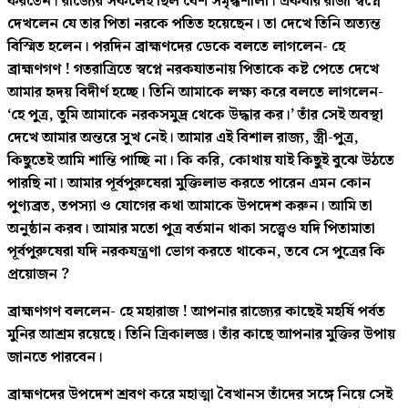
করতেন। রাজ্যের সকলেই ছিল বেশ সমৃদ্ধশালী। একবার রাজা স্বপ্নে
দেখলেন যে তার পিতা নরকে পতিত হয়েছেন। তা দেখে তিনি অত্যন্ত
বিস্মিত হলেন। পরদিন ব্রাহ্মণদের ডেকে বলতে লাগলেন- হে
ব্রাহ্মণগণ ! গতরাত্রিতে স্বপ্নে নরকযাতনায় পিতাকে কষ্ট পেতে দেখে
আমার হৃদয় বিদীর্ণ হচ্ছে। তিনি আমাকে লক্ষ্য করে বলতে লাগলেন-
‘হে পুত্র, তুমি আমাকে নরকসমুদ্র থেকে উদ্ধার কর।’ তাঁর সেই অবস্থা
দেখে আমার অন্তরে সুখ নেই। আমার এই বিশাল রাজ্য, স্ত্রী-পুত্র,
কিছুতেই আমি শান্তি পাচ্ছি না। কি করি, কোথায় যাই কিছুই বুঝে উঠতে
পারছি না। আমার পূর্বপুরুষেরা মুক্তিলাভ করতে পারেন এমন কোন
পুণ্যব্রত, তপস্যা ও যোগের কথা আমাকে উপদেশ করুন। আমি তা
অনুষ্ঠান করব। আমার মতো পুত্র বর্তমান থাকা সত্ত্বেও যদি পিতামাতা
পূর্বপুরুষেরা যদি নরকযন্ত্রণা ভোগ করতে থাকেন, তবে সে পুত্রের কি
প্রয়োজন ?
ব্রাহ্মণগণ বললেন- হে মহারাজ ! আপনার রাজ্যের কাছেই মহর্ষি পর্বত
মুনির আশ্রম রয়েছে। তিনি ত্রিকালজ্ঞ। তাঁর কাছে আপনার মুক্তির উপায়
জানতে পারবেন।
ব্রাহ্মণদের উপদেশ শ্রবণ করে মহাত্মা বৈখানস তাঁদের সঙ্গে নিয়ে সেই