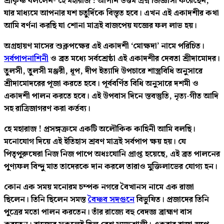
শ্রীকৃষ্ণ বললেন- হে মহারাজ ! আপনি উত্তম প্রশ্ন জিজ্ঞাসা করেছেন,
যার মাধ্যমে আপনার যশ চতুর্দিকে বিস্তৃত হবে। এখন এই একাদশীর কথা
আমি বর্ণনা করছি যা শোনা মাত্রই বাজপেয় যজ্ঞের ফল লাভ হয়।
অগ্রহায়ণ মাসের শুক্লপক্ষের এই একাদশী ‘মোক্ষদা’ নামে পরিচিত।
সর্বপাপনাশিনী
ও ব্রত মধ্যে সর্বশ্রেষ্ঠা এই একাদশীর দেবতা শ্রীদামোদর।
তুলসী, তুলসী মঞ্জরী, ধূপ, দীপ ইত্যাদি উপচারে শাস্ত্রবিধি অনুসারে
শ্রীদামোদরের পূজা করতে হবে। পূর্ববর্ণিত বিধি অনুসারে দশমী ও
একাদশী পালন করতে হবে। এই উপবাস দিনে স্তবস্তুতি, নৃত্য-গীত আদি
সহ রাত্রিজাগরণ করা কর্তব্য।
হে মহারাজ ! প্রসঙ্গক্রমে একটি অলৌকিক কাহিনী আমি বলছি।
মনোযোগ দিয়ে এই ইতিহাস শ্রবণ মাত্রই সর্বপাপ ক্ষয় হয়। যে
পিতৃপুরুষেরা নিজ নিজ পাপে অধঃযোনি প্রাপ্ত হয়েছে, এই ব্রত পালনের
পুণ্যফল বিন্দু মাত তাদেরকে দান করলে তারাও মুক্তিলাভের যোগ্য হন।
কোন এক সময় মনোরম চম্পক নগরে বৈখানস নামে এক রাজা
ছিলেন। তিনি ছিলেন সমস্ত
বৈষ্ণব সদগুনে
বিভুষিত। প্রজাদের তিনি
পুত্রের মতো পালন করতেন। তাঁর রাজ্যে বহু বেদজ্ঞ ব্রাহ্মণ বাস