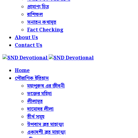
প্রামাণ্য চিত্র
রাশিফল
সনাতন কথামৃত
Fact Checking
About Us
Contact Us
Home
পৌরাণিক ইতিহাস
মহাপুরুষ এর জীবনী
ভক্তের মহিমা
লীলামৃত
দামোদর লীলা
তীর্থ সমূহ
উপবাস ব্রত মাহাত্ম্য
একাদশী ব্রত মাহাত্ম্য