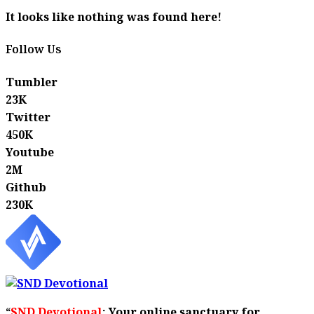
It looks like nothing was found here!
Follow Us
Tumbler
23K
Twitter
450K
Youtube
2M
Github
230K
“
SND Devotional
: Your online sanctuary for