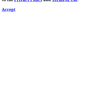
to the
Privacy Policy
and
Terms of Use
.
Accept