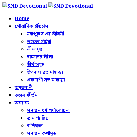
Home
পৌরাণিক ইতিহাস
মহাপুরুষ এর জীবনী
ভক্তের মহিমা
লীলামৃত
দামোদর লীলা
তীর্থ সমূহ
উপবাস ব্রত মাহাত্ম্য
একাদশী ব্রত মাহাত্ম্য
অমৃতবানী
ভজন কীর্তন
অন্যান্য
সনাতন ধর্ম পর্যালোচনা
প্রামাণ্য চিত্র
রাশিফল
সনাতন কথামৃত