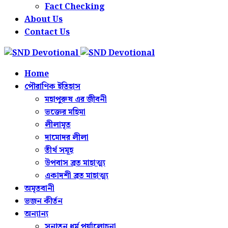
Fact Checking
About Us
Contact Us
Home
পৌরাণিক ইতিহাস
মহাপুরুষ এর জীবনী
ভক্তের মহিমা
লীলামৃত
দামোদর লীলা
তীর্থ সমূহ
উপবাস ব্রত মাহাত্ম্য
একাদশী ব্রত মাহাত্ম্য
অমৃতবানী
ভজন কীর্তন
অন্যান্য
সনাতন ধর্ম পর্যালোচনা