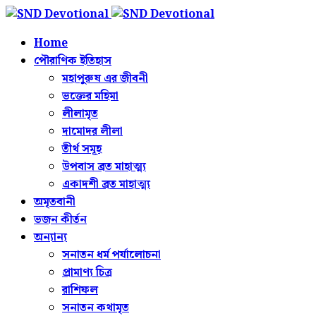
Home
পৌরাণিক ইতিহাস
মহাপুরুষ এর জীবনী
ভক্তের মহিমা
লীলামৃত
দামোদর লীলা
তীর্থ সমূহ
উপবাস ব্রত মাহাত্ম্য
একাদশী ব্রত মাহাত্ম্য
অমৃতবানী
ভজন কীর্তন
অন্যান্য
সনাতন ধর্ম পর্যালোচনা
প্রামাণ্য চিত্র
রাশিফল
সনাতন কথামৃত