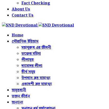
Fact Checking
About Us
Contact Us
Home
পৌরাণিক ইতিহাস
মহাপুরুষ এর জীবনী
ভক্তের মহিমা
লীলামৃত
দামোদর লীলা
তীর্থ সমূহ
উপবাস ব্রত মাহাত্ম্য
একাদশী ব্রত মাহাত্ম্য
অমৃতবানী
ভজন কীর্তন
অন্যান্য
সনাতন ধর্ম পর্যালোচনা