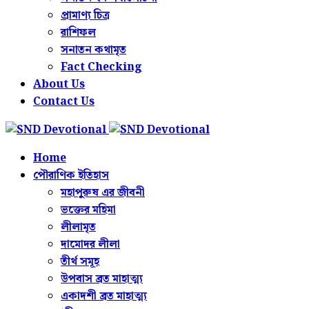
প্রামাণ্য চিত্র
রাশিফল
সনাতন কথামৃত
Fact Checking
About Us
Contact Us
Home
পৌরাণিক ইতিহাস
মহাপুরুষ এর জীবনী
ভক্তের মহিমা
লীলামৃত
দামোদর লীলা
তীর্থ সমূহ
উপবাস ব্রত মাহাত্ম্য
একাদশী ব্রত মাহাত্ম্য