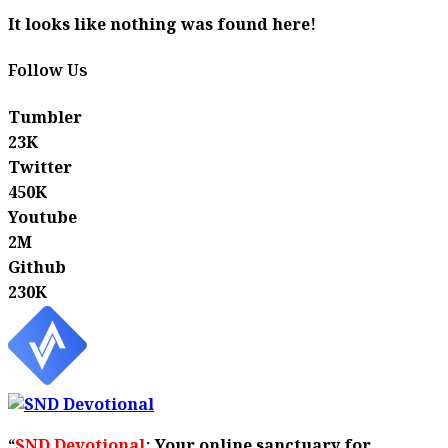
It looks like nothing was found here!
Follow Us
Tumbler
23K
Twitter
450K
Youtube
2M
Github
230K
“
SND Devotional
: Your online sanctuary for