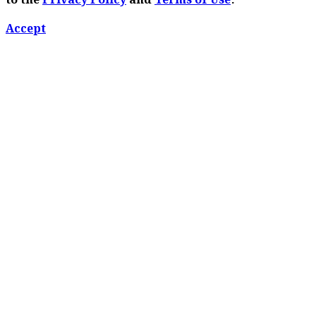
to the
Privacy Policy
and
Terms of Use
.
Accept