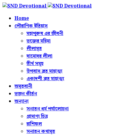
Home
পৌরাণিক ইতিহাস
মহাপুরুষ এর জীবনী
ভক্তের মহিমা
লীলামৃত
দামোদর লীলা
তীর্থ সমূহ
উপবাস ব্রত মাহাত্ম্য
একাদশী ব্রত মাহাত্ম্য
অমৃতবানী
ভজন কীর্তন
অন্যান্য
সনাতন ধর্ম পর্যালোচনা
প্রামাণ্য চিত্র
রাশিফল
সনাতন কথামৃত