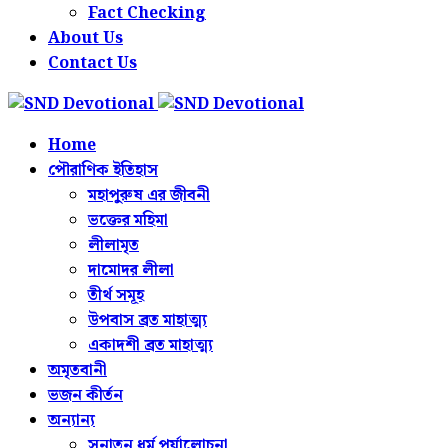
Fact Checking
About Us
Contact Us
Home
পৌরাণিক ইতিহাস
মহাপুরুষ এর জীবনী
ভক্তের মহিমা
লীলামৃত
দামোদর লীলা
তীর্থ সমূহ
উপবাস ব্রত মাহাত্ম্য
একাদশী ব্রত মাহাত্ম্য
অমৃতবানী
ভজন কীর্তন
অন্যান্য
সনাতন ধর্ম পর্যালোচনা