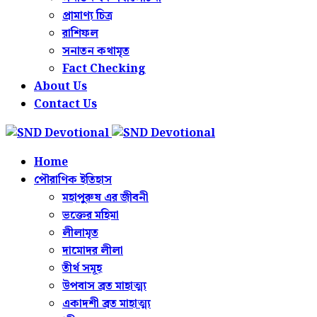
প্রামাণ্য চিত্র
রাশিফল
সনাতন কথামৃত
Fact Checking
About Us
Contact Us
Home
পৌরাণিক ইতিহাস
মহাপুরুষ এর জীবনী
ভক্তের মহিমা
লীলামৃত
দামোদর লীলা
তীর্থ সমূহ
উপবাস ব্রত মাহাত্ম্য
একাদশী ব্রত মাহাত্ম্য