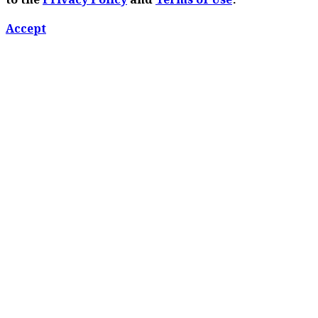
to the
Privacy Policy
and
Terms of Use
.
Accept