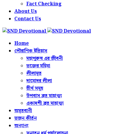
Fact Checking
About Us
Contact Us
Home
পৌরাণিক ইতিহাস
মহাপুরুষ এর জীবনী
ভক্তের মহিমা
লীলামৃত
দামোদর লীলা
তীর্থ সমূহ
উপবাস ব্রত মাহাত্ম্য
একাদশী ব্রত মাহাত্ম্য
অমৃতবানী
ভজন কীর্তন
অন্যান্য
সনাতন ধর্ম পর্যালোচনা