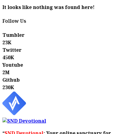
It looks like nothing was found here!
Follow Us
Tumbler
23K
Twitter
450K
Youtube
2M
Github
230K
“
SND Devotional
: Your online sanctuary for