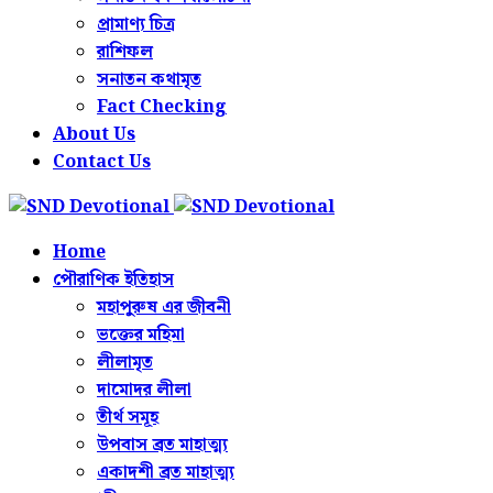
প্রামাণ্য চিত্র
রাশিফল
সনাতন কথামৃত
Fact Checking
About Us
Contact Us
Home
পৌরাণিক ইতিহাস
মহাপুরুষ এর জীবনী
ভক্তের মহিমা
লীলামৃত
দামোদর লীলা
তীর্থ সমূহ
উপবাস ব্রত মাহাত্ম্য
একাদশী ব্রত মাহাত্ম্য