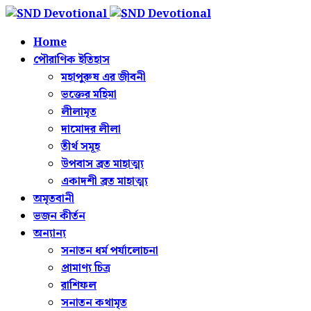
Home
পৌরাণিক ইতিহাস
মহাপুরুষ এর জীবনী
ভক্তের মহিমা
লীলামৃত
দামোদর লীলা
তীর্থ সমূহ
উপবাস ব্রত মাহাত্ম্য
একাদশী ব্রত মাহাত্ম্য
অমৃতবানী
ভজন কীর্তন
অন্যান্য
সনাতন ধর্ম পর্যালোচনা
প্রামাণ্য চিত্র
রাশিফল
সনাতন কথামৃত