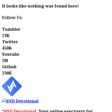
It looks like nothing was found here!
Follow Us
Tumbler
23K
Twitter
450K
Youtube
2M
Github
230K
“
SND Devotional
: Your online sanctuary for