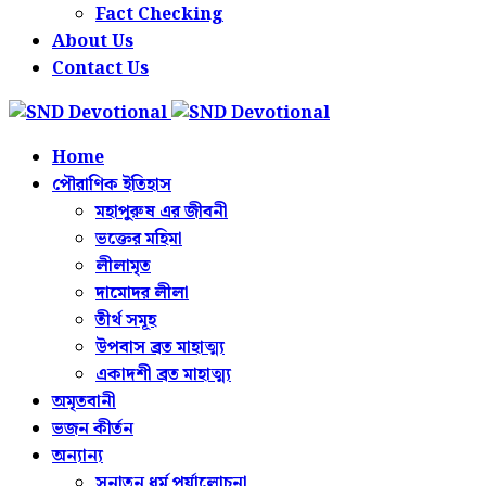
Fact Checking
About Us
Contact Us
Home
পৌরাণিক ইতিহাস
মহাপুরুষ এর জীবনী
ভক্তের মহিমা
লীলামৃত
দামোদর লীলা
তীর্থ সমূহ
উপবাস ব্রত মাহাত্ম্য
একাদশী ব্রত মাহাত্ম্য
অমৃতবানী
ভজন কীর্তন
অন্যান্য
সনাতন ধর্ম পর্যালোচনা