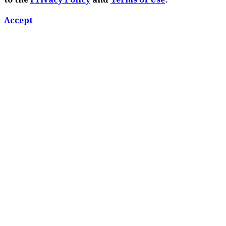
to the
Privacy Policy
and
Terms of Use
.
Accept