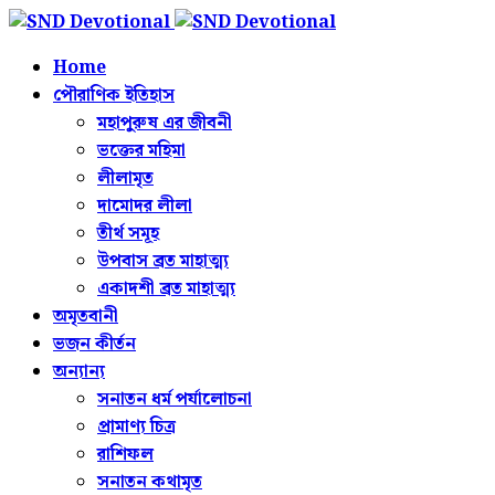
Home
পৌরাণিক ইতিহাস
মহাপুরুষ এর জীবনী
ভক্তের মহিমা
লীলামৃত
দামোদর লীলা
তীর্থ সমূহ
উপবাস ব্রত মাহাত্ম্য
একাদশী ব্রত মাহাত্ম্য
অমৃতবানী
ভজন কীর্তন
অন্যান্য
সনাতন ধর্ম পর্যালোচনা
প্রামাণ্য চিত্র
রাশিফল
সনাতন কথামৃত