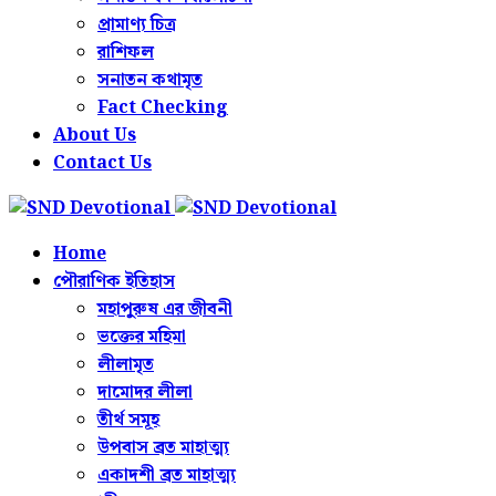
প্রামাণ্য চিত্র
রাশিফল
সনাতন কথামৃত
Fact Checking
About Us
Contact Us
Home
পৌরাণিক ইতিহাস
মহাপুরুষ এর জীবনী
ভক্তের মহিমা
লীলামৃত
দামোদর লীলা
তীর্থ সমূহ
উপবাস ব্রত মাহাত্ম্য
একাদশী ব্রত মাহাত্ম্য