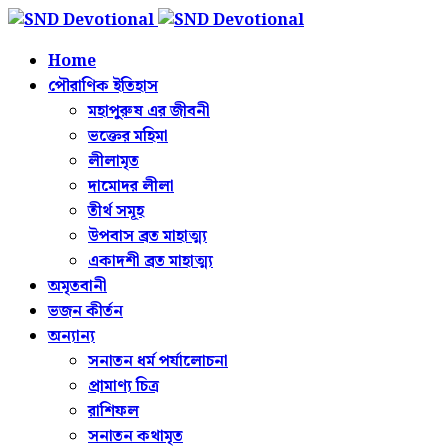
Home
পৌরাণিক ইতিহাস
মহাপুরুষ এর জীবনী
ভক্তের মহিমা
লীলামৃত
দামোদর লীলা
তীর্থ সমূহ
উপবাস ব্রত মাহাত্ম্য
একাদশী ব্রত মাহাত্ম্য
অমৃতবানী
ভজন কীর্তন
অন্যান্য
সনাতন ধর্ম পর্যালোচনা
প্রামাণ্য চিত্র
রাশিফল
সনাতন কথামৃত