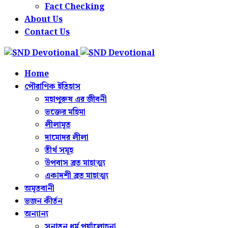
Fact Checking
About Us
Contact Us
Home
পৌরাণিক ইতিহাস
মহাপুরুষ এর জীবনী
ভক্তের মহিমা
লীলামৃত
দামোদর লীলা
তীর্থ সমূহ
উপবাস ব্রত মাহাত্ম্য
একাদশী ব্রত মাহাত্ম্য
অমৃতবানী
ভজন কীর্তন
অন্যান্য
সনাতন ধর্ম পর্যালোচনা