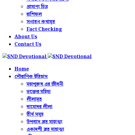
প্রামাণ্য চিত্র
রাশিফল
সনাতন কথামৃত
Fact Checking
About Us
Contact Us
Home
পৌরাণিক ইতিহাস
মহাপুরুষ এর জীবনী
ভক্তের মহিমা
লীলামৃত
দামোদর লীলা
তীর্থ সমূহ
উপবাস ব্রত মাহাত্ম্য
একাদশী ব্রত মাহাত্ম্য