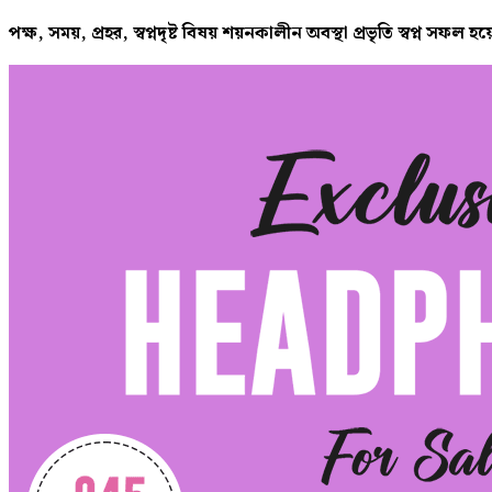
পক্ষ, সময়, প্রহর, স্বপ্নদৃষ্ট বিষয় শয়নকালীন অবস্থা প্রভৃতি স্বপ্