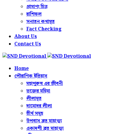
প্রামাণ্য চিত্র
রাশিফল
সনাতন কথামৃত
Fact Checking
About Us
Contact Us
Home
পৌরাণিক ইতিহাস
মহাপুরুষ এর জীবনী
ভক্তের মহিমা
লীলামৃত
দামোদর লীলা
তীর্থ সমূহ
উপবাস ব্রত মাহাত্ম্য
একাদশী ব্রত মাহাত্ম্য