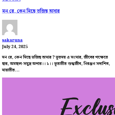
মন রে, কেন মিছে ভজিছ অসার
sakaruna
July 24, 2025
মন রে, কেন মিছে ভজিছ অসার ? ভূতময় এ সংসার, জীবের পক্ষেতে
ছার, অমঙ্গল-সমুদ্র অপার।। ১।। ভূতাতীত শুদ্ধজীব, নিরঞ্জন সদাশিব,
মায়াতীত...