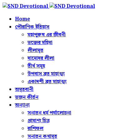
Home
পৌরাণিক ইতিহাস
মহাপুরুষ এর জীবনী
ভক্তের মহিমা
লীলামৃত
দামোদর লীলা
তীর্থ সমূহ
উপবাস ব্রত মাহাত্ম্য
একাদশী ব্রত মাহাত্ম্য
অমৃতবানী
ভজন কীর্তন
অন্যান্য
সনাতন ধর্ম পর্যালোচনা
প্রামাণ্য চিত্র
রাশিফল
সনাতন কথামৃত