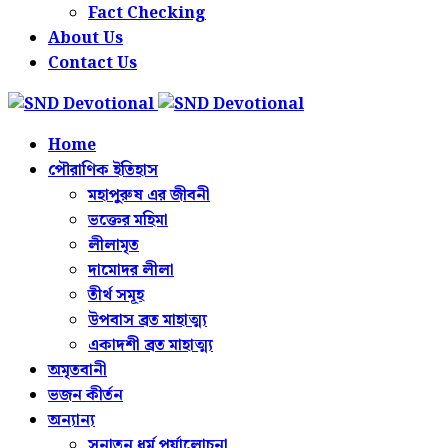
Fact Checking
About Us
Contact Us
Home
পৌরাণিক ইতিহাস
মহাপুরুষ এর জীবনী
ভক্তের মহিমা
লীলামৃত
দামোদর লীলা
তীর্থ সমূহ
উপবাস ব্রত মাহাত্ম্য
একাদশী ব্রত মাহাত্ম্য
অমৃতবানী
ভজন কীর্তন
অন্যান্য
সনাতন ধর্ম পর্যালোচনা