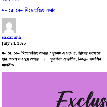
মন রে, কেন মিছে ভজিছ অসার
sakaruna
July 24, 2025
মন রে, কেন মিছে ভজিছ অসার ? ভূতময় এ সংসার, জীবের পক্ষেতে
ছার, অমঙ্গল-সমুদ্র অপার।। ১।। ভূতাতীত শুদ্ধজীব, নিরঞ্জন সদাশিব,
মায়াতীত...