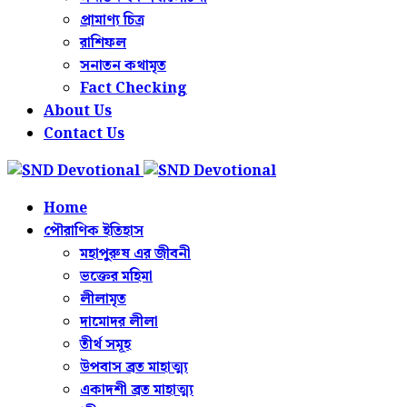
প্রামাণ্য চিত্র
রাশিফল
সনাতন কথামৃত
Fact Checking
About Us
Contact Us
Home
পৌরাণিক ইতিহাস
মহাপুরুষ এর জীবনী
ভক্তের মহিমা
লীলামৃত
দামোদর লীলা
তীর্থ সমূহ
উপবাস ব্রত মাহাত্ম্য
একাদশী ব্রত মাহাত্ম্য