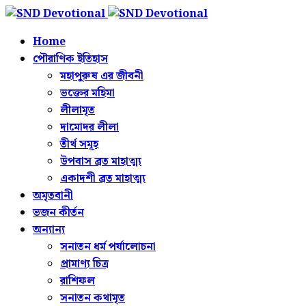
Home
পৌরাণিক ইতিহাস
মহাপুরুষ এর জীবনী
ভক্তের মহিমা
লীলামৃত
দামোদর লীলা
তীর্থ সমূহ
উপবাস ব্রত মাহাত্ম্য
একাদশী ব্রত মাহাত্ম্য
অমৃতবানী
ভজন কীর্তন
অন্যান্য
সনাতন ধর্ম পর্যালোচনা
প্রামাণ্য চিত্র
রাশিফল
সনাতন কথামৃত