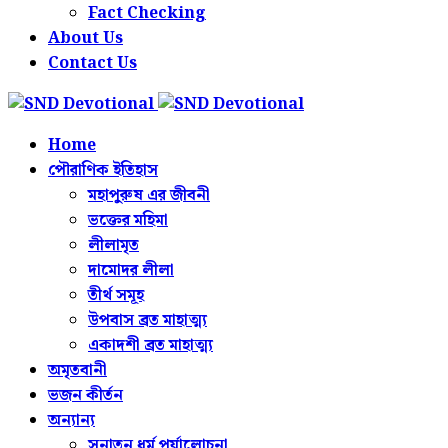
Fact Checking
About Us
Contact Us
Home
পৌরাণিক ইতিহাস
মহাপুরুষ এর জীবনী
ভক্তের মহিমা
লীলামৃত
দামোদর লীলা
তীর্থ সমূহ
উপবাস ব্রত মাহাত্ম্য
একাদশী ব্রত মাহাত্ম্য
অমৃতবানী
ভজন কীর্তন
অন্যান্য
সনাতন ধর্ম পর্যালোচনা