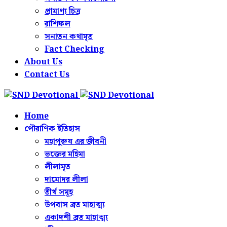
প্রামাণ্য চিত্র
রাশিফল
সনাতন কথামৃত
Fact Checking
About Us
Contact Us
Home
পৌরাণিক ইতিহাস
মহাপুরুষ এর জীবনী
ভক্তের মহিমা
লীলামৃত
দামোদর লীলা
তীর্থ সমূহ
উপবাস ব্রত মাহাত্ম্য
একাদশী ব্রত মাহাত্ম্য