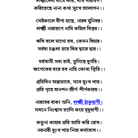
লক্ষ্মীদেবী বামে করি, বসি নারায়ণ।
করিতেছে নানা কথা সুখে আলাপন।।
সেইকালে বীণা হস্তে, নারদ মুনিবর।
লক্ষ্মী নারায়ণে নামি কহিল বিস্তর।।
ঋষি বলে মাগো তব, কেমন বিচার।
সর্বদা চঞ্জলা হয়ে ফির দ্বারে দ্বার।।
মর্তবাসী সদা তাই, ভুগিছে দুর্গতি।
ক্ষণেকের তরে তব নাহি কোথা স্থিতি।।
প্রতিদিন অন্নাভাবে, সবে দুঃখ পায়।
প্রতি গৃহে অনশন জীর্ণ-শীর্ণকারয়।।
নারদের বাক্য শুনি,
লক্ষ্মী ঠাকুরাণী।
সঘনে নিঃশ্বাস ত্যাগি কহে মৃদুবাণী।।
কভুনা কাহার প্রতি আমি করি রোষ।
নরনারী দুঃখ পায় নিজ কর্মদোষ।।