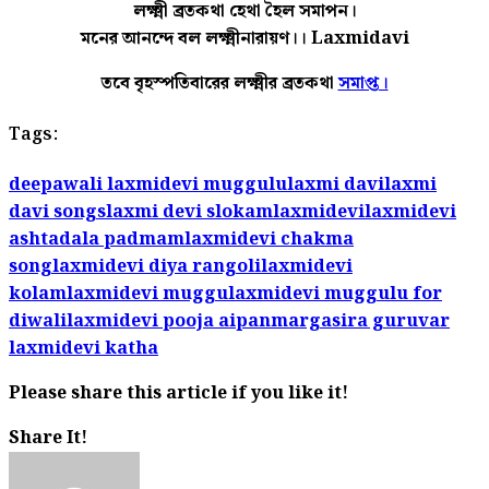
লক্ষ্মী ব্রতকথা হেথা হৈল সমাপন।
মনের আনন্দে বল লক্ষ্মীনারায়ণ।। Laxmidavi
তবে বৃহস্পতিবারের লক্ষ্মীর ব্রতকথা
সমাপ্ত।
Tags:
deepawali laxmidevi muggulu
laxmi davi
laxmi
davi songs
laxmi devi slokam
laxmidevi
laxmidevi
ashtadala padmam
laxmidevi chakma
song
laxmidevi diya rangoli
laxmidevi
kolam
laxmidevi muggu
laxmidevi muggulu for
diwali
laxmidevi pooja aipan
margasira guruvar
laxmidevi katha
Please share this article if you like it!
Share It!