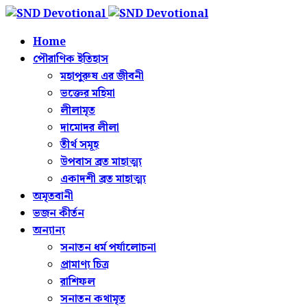
Home
পৌরাণিক ইতিহাস
মহাপুরুষ এর জীবনী
ভক্তের মহিমা
লীলামৃত
দামোদর লীলা
তীর্থ সমূহ
উপবাস ব্রত মাহাত্ম্য
একাদশী ব্রত মাহাত্ম্য
অমৃতবানী
ভজন কীর্তন
অন্যান্য
সনাতন ধর্ম পর্যালোচনা
প্রামাণ্য চিত্র
রাশিফল
সনাতন কথামৃত