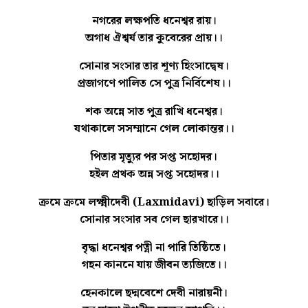
নগরের লক্ষপতি ধনেশ্বর রায়।
অগাধ ঐশ্বর্য তার কুবেরের প্রায়।।
সোনার সংসার তার শূণ্য হিংসাদ্বেষ।
প্রজাগণে পালিত সে পুত্র নির্বিশেষ।।
শক অন্নে সাত পুত্র রাখি ধনেশ্বর।
যথাকালে সসম্মানে গেল লোকান্তর।।
পিতার মৃত্যুর পর সপ্ত সহোদর।
হইল প্রথক অন্ন সপ্ত সহোদর।।
ক্রমে ক্রমে লক্ষ্মীদেবী (Laxmidavi) ছাড়িল সবারে।
সোনার সংসার সব গেল ছারখারে।।
বৃদ্ধা ধনেশ্বর পত্নী না পারি তিষ্ঠিতে।
গহন কাননে যায় জীবন ত্যজিতে।।
হেনকালে ছদ্মবেশে দেবী নারায়নী।