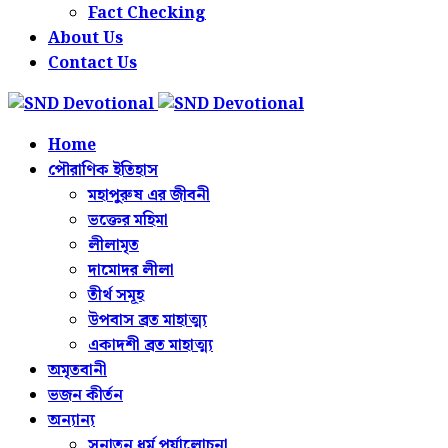
Fact Checking
About Us
Contact Us
Home
পৌরাণিক ইতিহাস
মহাপুরুষ এর জীবনী
ভক্তের মহিমা
লীলামৃত
দামোদর লীলা
তীর্থ সমূহ
উপবাস ব্রত মাহাত্ম্য
একাদশী ব্রত মাহাত্ম্য
অমৃতবানী
ভজন কীর্তন
অন্যান্য
সনাতন ধর্ম পর্যালোচনা