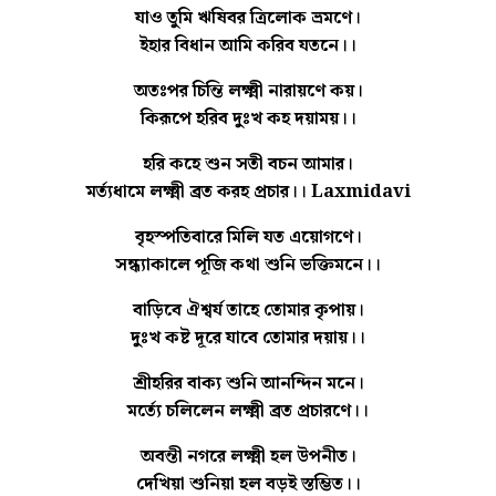
যাও তুমি ঋষিবর ত্রিলোক ভ্রমণে।
ইহার বিধান আমি করিব যতনে।।
অতঃপর চিন্তি লক্ষ্মী নারায়ণে কয়।
কিরূপে হরিব দুঃখ কহ দয়াময়।।
হরি কহে শুন সতী বচন আমার।
মর্ত্যধামে লক্ষ্মী ব্রত করহ প্রচার।। Laxmidavi
বৃহস্পতিবারে মিলি যত এয়োগণে।
সন্ধ্যাকালে পূজি কথা শুনি ভক্তিমনে।।
বাড়িবে ঐশ্বর্য তাহে তোমার কৃপায়।
দুঃখ কষ্ট দূরে যাবে তোমার দয়ায়।।
শ্রীহরির বাক্য শুনি আনন্দিন মনে।
মর্ত্যে চলিলেন লক্ষ্মী ব্রত প্রচারণে।।
অবন্তী নগরে লক্ষ্মী হল উপনীত।
দেখিয়া শুনিয়া হল বড়ই স্তম্ভিত।।