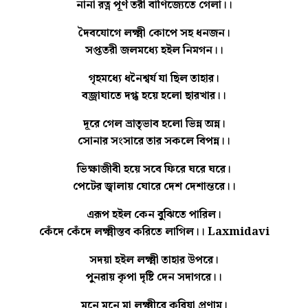
নানা রত্ন পূর্ণ তরী বাণিজ্যেতে গেলা।।
দৈবযোগে লক্ষ্মী কোপে সহ ধনজন।
সপ্ততরী জলমধ্যে হইল নিমগন।।
গৃহমধ্যে ধনৈশ্বর্য যা ছিল তাহার।
বজ্রাঘাতে দগ্ধ হয়ে হলো ছারখার।।
দূরে গেল ভ্রাতৃভাব হলো ভিন্ন অন্ন।
সোনার সংসারে তার সকলে বিপন্ন।।
ভিক্ষাজীবী হয়ে সবে ফিরে ঘরে ঘরে।
পেটের জ্বালায় ঘোরে দেশ দেশান্তরে।।
এরূপ হইল কেন বুঝিতে পারিল।
কেঁদে কেঁদে লক্ষ্মীস্তব করিতে লাগিল।। Laxmidavi
সদয়া হইল লক্ষ্মী তাহার উপরে।
পুনরায় কৃপা দৃষ্টি দেন সদাগরে।।
মনে মনে মা লক্ষ্মীরে করিয়া প্রণাম।