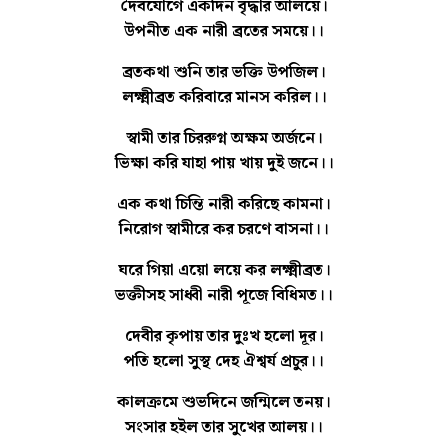
দৈবযোগে একদিন বৃদ্ধার আলয়ে।
উপনীত এক নারী ব্রতের সময়ে।।
ব্রতকথা শুনি তার ভক্তি উপজিল।
লক্ষ্মীব্রত
করিবারে মানস করিল।।
স্বামী তার চিররুগ্ন অক্ষম অর্জনে।
ভিক্ষা করি যাহা পায় খায় দুই জনে।।
এক কথা চিন্তি নারী করিছে কামনা।
নিরোগ স্বামীরে কর চরণে বাসনা।।
ঘরে গিয়া এয়ো লয়ে কর লক্ষ্মীব্রত।
ভক্তীসহ সাধ্বী নারী পূজে বিধিমত।।
দেবীর কৃপায় তার দুঃখ হলো দূর।
পতি হলো সুস্থ দেহ ঐশ্বর্য প্রচুর।।
কালক্রমে শুভদিনে জন্মিলে তনয়।
সংসার হইল তার সুখের আলয়।।