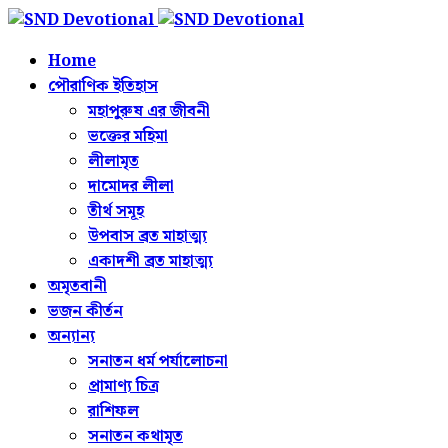
Home
পৌরাণিক ইতিহাস
মহাপুরুষ এর জীবনী
ভক্তের মহিমা
লীলামৃত
দামোদর লীলা
তীর্থ সমূহ
উপবাস ব্রত মাহাত্ম্য
একাদশী ব্রত মাহাত্ম্য
অমৃতবানী
ভজন কীর্তন
অন্যান্য
সনাতন ধর্ম পর্যালোচনা
প্রামাণ্য চিত্র
রাশিফল
সনাতন কথামৃত