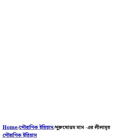
Home
/
পৌরাণিক ইতিহাস
/
পুরুষোত্তম মাস -এর লীলামৃত
পৌরাণিক ইতিহাস