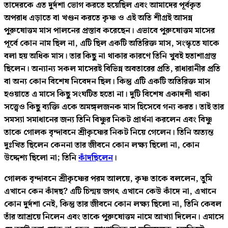
তাদেরকে এত দুর্দশা ভোগ করতে হয়েছিল এবং আমাদের পূর্বকৃত
অপরাধ এড়াতে বা খণ্ডন করতে কৃষ্ণ ও এই অতি শীগ্রই আসন্ন
পুরুষোত্তম মাস পালনের প্রস্তাব করেছেন। এভাবে পুরুষোত্তম মাসের
পূর্বে কোন নাম ছিল না, এটি ছিল একটি অতিরিক্ত মাস, সংস্কৃতে যাকে
বলা হয় অধিক মাস। তার কিছু না থাকার কারণে তিনি খুবই হতাশাগ্রস্ত
ছিলেন। অন্যান্য সকল মাসেরই বিভিন্ন অবতারের প্রতি, রাধারানীর প্রতি
বা অন্য কোন বিশেষ নিবেদন ছিল। কিন্তু এটি একটি অতিরিক্ত মাস
হওয়াতে এ মাসে কিছু সংঘটিত হতো না। দুটি বিশেষ একাদশী থাকা
সত্ত্বেও কিছু ব্যক্তি একে অমঙ্গলজনক মাস হিসেবে গন্য করত। তাই তার
সমস্যা সমাধানের জন্য তিনি বিষ্ণুর নিকট প্রার্থনা করলেন এবং বিষ্ণু
তাকে গোলক বৃন্দাবনে শ্রীকৃষ্ণের নিকট নিয়ে গেলেন। তিনি অত্যন্ত
দুঃখিত ছিলেন কেননা তার জীবনে কোন লক্ষ্য ছিলো না, কোন
উদ্দেশ্য ছিলো না; তিনি
কাঁদছিলেন
।
গোলক বৃন্দাবনে শ্রীকৃষ্ণের পরম আলয়ে, কৃষ্ণ তাকে বললেন, তুমি
এখানে কেন কাঁদছ? এটি চিন্ময় জগৎ এখানে কেউ কাঁদে না, এখানে
কোন দুর্দশা নেই, কিন্তু তার জীবনে কোন লক্ষ্য ছিলো না, তিনি কেবল
তাঁর আশ্রয়ে নিলেন এবং তাকে পুরুষোত্তম নামে আখ্যা দিলেন। এমাসে