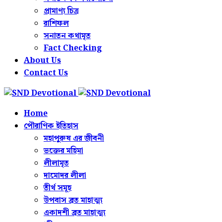
প্রামাণ্য চিত্র
রাশিফল
সনাতন কথামৃত
Fact Checking
About Us
Contact Us
Home
পৌরাণিক ইতিহাস
মহাপুরুষ এর জীবনী
ভক্তের মহিমা
লীলামৃত
দামোদর লীলা
তীর্থ সমূহ
উপবাস ব্রত মাহাত্ম্য
একাদশী ব্রত মাহাত্ম্য