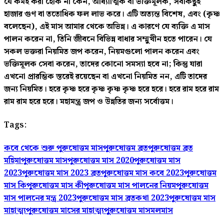
যে কর্মই করা হোক না কেন, আধ্যাত্মিক বা ভক্তিমূলক, সবকিছুই
হাজার গুণ বা ততোধিক ফল লাভ করে। এটি অত্যন্ত বিশেষ, এবং (কৃষ্ণ
বলেছেন), এই মাস আমার থেকে অভিন্ন। এ কারণে যে ব্যক্তি এ মাস
পালন করেন না, তিনি জীবনে বিভিন্ন বাধার সম্মুখীন হতে পারেন। যে
সকল ভক্তরা নিয়মিত জপ করেন, নিয়মগুলো পালন করেন এবং
ভক্তিমূলক সেবা করেন, তাদের কোনো সমস্যা হবে না; কিন্তু যারা
এখনো প্রারম্ভিক স্তরেই রয়েছেন বা এখনো নিয়মিত নন, এটি তাদের
জন্য নিয়মিত। হরে কৃষ্ণ হরে কৃষ্ণ কৃষ্ণ কৃষ্ণ হরে হরে। হরে রাম হরে রাম
রাম রাম হরে হরে। মহামন্ত্র জপ ও উন্নতির জন্য সর্বোত্তম।
Tags:
কবে থেকে শুরু পুরুষোত্তম মাস
পুরুষোত্তম ব্রত
পুরুষোত্তম ব্রত
মহিমা
পুরুষোত্তম মাস
পুরুষোত্তম মাস 2020
পুরুষোত্তম মাস
2023
পুরুষোত্তম মাস 2023 ব্রত
পুরুষোত্তম মাস কবে 2023
পুরুষোত্তম
মাস কি
পুরুষোত্তম মাস কী
পুরুষোত্তম মাস পালনের নিয়ম
পুরুষোত্তম
মাস পালনের মন্ত্র 2023
পুরুষোত্তম মাস ব্রতকথা 2023
পুরুষোত্তম মাস
মাহাত্ম্য
পুরুষোত্তম মাসের মাহাত্ম্য
পুুরুষোত্তম মাস
মলমাস