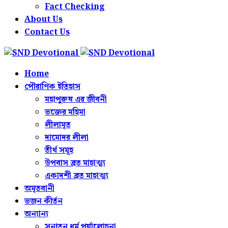
Fact Checking
About Us
Contact Us
Home
পৌরাণিক ইতিহাস
মহাপুরুষ এর জীবনী
ভক্তের মহিমা
লীলামৃত
দামোদর লীলা
তীর্থ সমূহ
উপবাস ব্রত মাহাত্ম্য
একাদশী ব্রত মাহাত্ম্য
অমৃতবানী
ভজন কীর্তন
অন্যান্য
সনাতন ধর্ম পর্যালোচনা