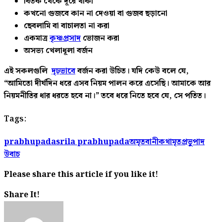
বির্তক থেকে দূরে থাকা
কখনো গুজবে কান না দেওয়া বা গুজব ছড়ানো
ছেবলামি বা বাচালতা না করা
একমাত্র
কৃষ্ণপ্রসাদ
ভোজন করা
অসভ্য খেলাধূলা বর্জন
এই সকলগুলি ‍
দৃঢ়ভাবে
বর্জন করা উচিত। যদি কেউ বলে যে,
“আমিতো দীর্ঘদিন ধরে এসব নিয়ম পালন করে এসেছি। আমাকে আর
নিয়মনীতির ধার ধরতে হবে না।” তবে ধরে নিতে হবে যে, সে পতিত।
Tags:
prabhupada
srila prabhupada
অমৃতবানী
কথামৃত
প্রভুপাদ
উবাচ
Please share this article if you like it!
Share It!