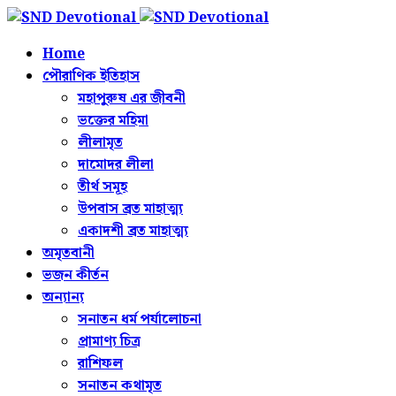
Home
পৌরাণিক ইতিহাস
মহাপুরুষ এর জীবনী
ভক্তের মহিমা
লীলামৃত
দামোদর লীলা
তীর্থ সমূহ
উপবাস ব্রত মাহাত্ম্য
একাদশী ব্রত মাহাত্ম্য
অমৃতবানী
ভজন কীর্তন
অন্যান্য
সনাতন ধর্ম পর্যালোচনা
প্রামাণ্য চিত্র
রাশিফল
সনাতন কথামৃত