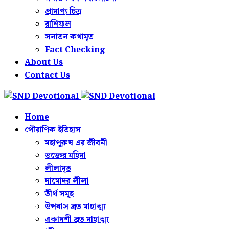
প্রামাণ্য চিত্র
রাশিফল
সনাতন কথামৃত
Fact Checking
About Us
Contact Us
Home
পৌরাণিক ইতিহাস
মহাপুরুষ এর জীবনী
ভক্তের মহিমা
লীলামৃত
দামোদর লীলা
তীর্থ সমূহ
উপবাস ব্রত মাহাত্ম্য
একাদশী ব্রত মাহাত্ম্য