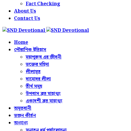
Fact Checking
About Us
Contact Us
Home
পৌরাণিক ইতিহাস
মহাপুরুষ এর জীবনী
ভক্তের মহিমা
লীলামৃত
দামোদর লীলা
তীর্থ সমূহ
উপবাস ব্রত মাহাত্ম্য
একাদশী ব্রত মাহাত্ম্য
অমৃতবানী
ভজন কীর্তন
অন্যান্য
সনাতন ধর্ম পর্যালোচনা