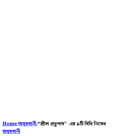
Home
/
অমৃতবানী
/
“শ্রীল প্রভুপাদ” -এর ৯টি বিধি নিষেধ
অমৃতবানী