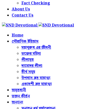
Fact Checking
About Us
Contact Us
Home
পৌরাণিক ইতিহাস
মহাপুরুষ এর জীবনী
ভক্তের মহিমা
লীলামৃত
দামোদর লীলা
তীর্থ সমূহ
উপবাস ব্রত মাহাত্ম্য
একাদশী ব্রত মাহাত্ম্য
অমৃতবানী
ভজন কীর্তন
অন্যান্য
সনাতন ধর্ম পর্যালোচনা