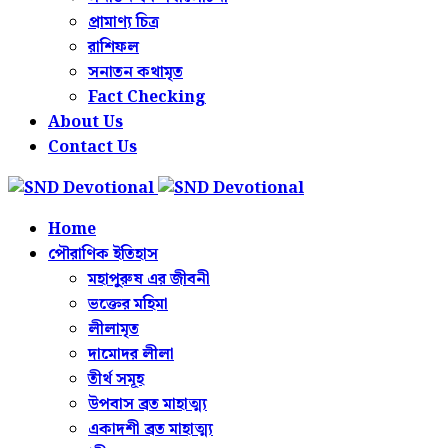
প্রামাণ্য চিত্র
রাশিফল
সনাতন কথামৃত
Fact Checking
About Us
Contact Us
Home
পৌরাণিক ইতিহাস
মহাপুরুষ এর জীবনী
ভক্তের মহিমা
লীলামৃত
দামোদর লীলা
তীর্থ সমূহ
উপবাস ব্রত মাহাত্ম্য
একাদশী ব্রত মাহাত্ম্য