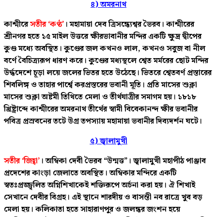
৪) অমরনাথ
কাশ্মীরে
সতীর ‘কণ্ঠ’
। মহামায়া দেব ত্রিসন্ধ্যেশ্বর ভৈরব। কাশ্মীরের
শ্রীনগর হতে ১৫ মাইল উত্তরে ক্ষীরভাবানীর মন্দির একটি ক্ষুদ্র দ্বীপের
কুণ্ড মধ্যে অবস্থিত। কুণ্ডের জল কখনও লাল, কখনও সবুজ বা নীল
বর্ণে বৈচিত্র্যরূপ ধারণ করে। কুণ্ডের মধ্যস্থলে শ্বেত মর্মরের ছোট মন্দির
উর্দ্ধদেশে চূড়া লয়ে জলের ভিতর হতে উঠেছে। ভিতরে শ্বেতবর্ণ প্রস্তারের
শিবলিঙ্গ ও তাহার পার্শ্বে করপ্রস্তরের ভবানী মূতি। প্রতি মাসের শুক্লা
মাসের শুক্লা অষ্টমী তিথিতে মেলা ও তীর্থযাত্রীর সমাগম হয়। ১৮১৮
খ্রিষ্ট্রাব্দে কাশ্মীরের অমরনাথ তীর্থের স্বামী বিবেকানন্দ ক্ষীর ভবানীর
পবিত্র প্রস্রবনের তটে উগ্র তপস্যায় মহামায়া ভবানীর দিব্যদর্শন ঘটে।
৫) জ্বালামুখী
সতীর ‘জিহ্বা’
। অম্বিকা দেবী ভৈরব “উন্মত্ত”। জ্বালামুখী মহাপীঠ পাঞ্জাব
প্রদেশের কাংড়া জেলাতে অবস্থিত। অম্বিকার মন্দিরে একটি
স্বতঃপ্রজ্জ্বলিত অগ্নিশিখাকেই শক্তিরূপে অর্চনা করা হয়। ঐ শিখাই
সেখানে দেবীর বিগ্রহ। এই স্থানে শারদীয় ও বাসন্তী নব রাত্রে খুব বড়
মেলা হয়। কলিকাতা হতে সাহারাণপুর ও জলন্ধর জংশন হয়ে