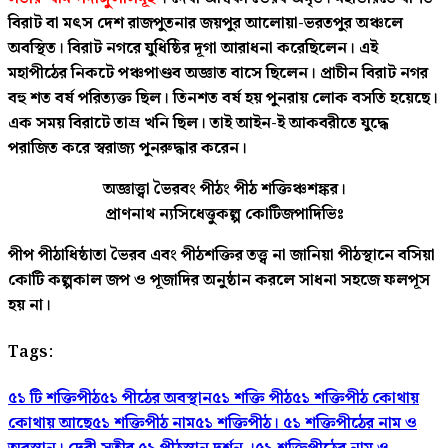
বিরাট বা মৎস দেশ রাজপুতনার জয়পুর আলোয়া-ভরতপুর অঞ্চলে
অবস্থিত। বিরাট নগরে যুধিষ্ঠির দূগা আরাধনা করেছিলেন। এই
মহাপীঠের নিকটে পঞ্চপাণ্ডব অজ্ঞাত বাসে ছিলেন। প্রাচীন বিরাট নগর
বহু শত বর্ষ পরিত্যক্ত ছিল। তিনশত বর্ষ হয় পুনরায় লোক বসতি হয়েছে।
এক সময় বিরাটে তাম্র খনি ছিল। তাই আইন-ই আকবরীতে যুদ্ধে
পরাজিত করে স্বরাজ্য পুনরুদ্ধার করেন।
অজ্ঞাত্ত্বা ভৈরবং পীঠং পীঠ শক্তিঞ্চশঙ্কর।
প্রাণনাথ ন্যসিধেত্তুকল্প কোটিজপাদিভিঃ
পীপ পীঠাধিষ্ঠাতা ভৈরব এবং পীঠশক্তির তত্ত্ব না জানিয়া পীঠস্থানে বসিয়া
কোটি কল্পকাল জপ ও পূজাদির অনুষ্ঠান করলে সাধনা সহজে ফলপূস
হয় না।
Tags:
৫১ টি শক্তিপীঠ
৫১ পীঠের অবস্থান
৫১ শক্তি পীঠ
৫১ শক্তিপীঠ কোথায়
কোথায় আছে
৫১ শক্তিপীঠ নাম
৫১ শক্তিপীঠ। ৫১ শক্তিপীঠের নাম ও