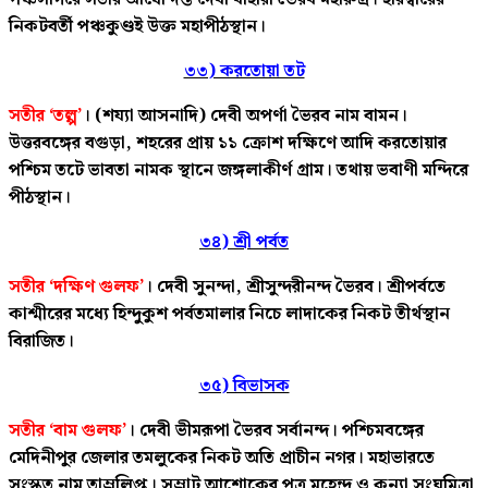
নিকটবর্তী পঞ্চকুণ্ডই উক্ত মহাপীঠস্থান।
৩৩) করতোয়া তট
সতীর ‘তল্প’
। (শয্যা আসনাদি) দেবী অপর্ণা ভৈরব নাম বামন।
উত্তরবঙ্গের বগুড়া, শহরের প্রায় ১১ ক্রোশ দক্ষিণে আদি করতোয়ার
পশ্চিম তটে ভাবতা নামক স্থানে জঙ্গলাকীর্ণ গ্রাম। তথায় ভবাণী মন্দিরে
পীঠস্থান।
৩৪) শ্রী পর্বত
সতীর ‘দক্ষিণ গুলফ’
। দেবী সুনন্দা, শ্রীসুন্দরীনন্দ ভৈরব। শ্রীপর্বতে
কাশ্মীরের মধ্যে হিন্দুকুশ পর্বতমালার নিচে লাদাকের নিকট তীর্থস্থান
বিরাজিত।
৩৫) বিভাসক
সতীর ‘বাম গুলফ’
। দেবী ভীমরূপা ভৈরব সর্বানন্দ। পশ্চিমবঙ্গের
মেদিনীপুর জেলার তমলুকের নিকট অতি প্রাচীন নগর। মহাভারতে
সংস্কৃত নাম তাম্রলিপ্ত। সম্রাট আশোকের পুত্র মহেন্দ্র ও কন্যা সংঘমিত্রা