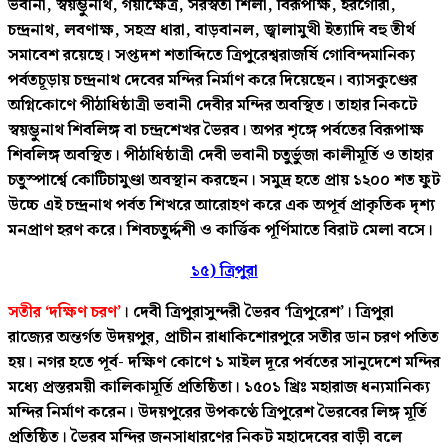
ভবানী, স্বয়ম্ভুনাথ, গয়াক্ষেত্র, সরস্বতী শিলা, বিরূপাক্ষ, হরগৌরী,
চন্দ্রনাথ, লবণাক্ষ, সহস্র ধারা, বাড়বানল, জ্বালামুখী ইত্যাদি বহু তীর্থ
সমাবেশ রয়েছে। সপ্তদশ শতাব্দিতে ত্রিপুরেশ্বরাজর্ষি গোবিন্দমানিক্য
পর্বতচূড়ায় চন্দ্রনাথ দেবের মন্দির নির্মাণ করে দিয়েছেন। ব্যাসকুণ্ডের
অগ্নিকোণে পীঠাধিষ্ঠাত্রী ভবানী দেবীর মন্দির অবস্থিত। তাহার নিকটে
স্বয়ম্ভুনাথ শিবলিঙ্গ বা চন্দ্রশেখর ভৈরব। অপর শৃঙ্গে পর্বতের বিরূপাক্ষ
শিবলিঙ্গ অবস্থিত। পীঠাধিষ্ঠাত্রী দেবী ভবানী চতুর্ভুজা কালীমূর্তি ও তাহার
চতুস্পার্শ্বে কোটিচামুণ্ডা অবস্থান করছেন। সমুদ্র হতে প্রায় ১২০০ শত ফুট
উচ্চে এই চন্দ্রনাথ পর্বত শিখরে আরোহণ করে এক অপূর্ব প্রাকৃতিক দৃশ্য
মনপ্রাণ হরণ করে। শিবচতুর্দ্দশী ও কার্ত্তিক পূর্ণিমাতে বিরাট মেলা বসে।
১৫) ত্রিপুরা
সতীর ‘দক্ষিণ চরণ’
। দেবী ত্রিপুরাসুন্দরী ভৈরব ‘ত্রিপুরেশ’। ত্রিপুরা
রাজ্যের অন্তর্গত উদয়পুর, প্রাচীন রাধাকিশোরপুরে সতীর ডান চরণ পতিত
হয়। নগর হতে পূর্ব- দক্ষিণ কোণে ১ মাইল দূরে পর্বতের সানুদেশে মন্দির
মধ্যে প্রস্তরময়ী কালিকামূর্তি প্রতিষ্ঠিতা। ১৫০১ খ্রিঃ মহারাজ ধন্যমানিক্য
মন্দির নির্মাণ করেন। উদয়পুরের উপকণ্ঠে ত্রিপুরেশ ভৈরবের লিঙ্গ মূর্তি
প্রতিষ্ঠিত। ভৈরব মন্দির জনসাধারণের নিকট মহাদেবের বাড়ী বলে