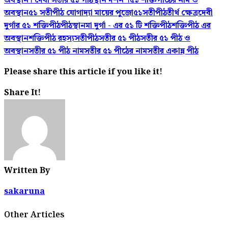
অবস্থান। দেবী সতীর ৫১ পীঠস্থান দর্শন ।
৫১ শক্তিপীঠের নাম ও
অবস্থান
৫১ সতীপীঠ যোগাদ্যা মায়ের পুজো
৫১সতীপীঠ
তীর্থ ক্ষেত্র
দেবী
দুর্গার ৫১ শক্তিপীঠ
পীঠস্থান
মা দুর্গা - এর ৫১ টি শক্তিপীঠ
শক্তিপীঠ এর
অবস্থান
শক্তিপীঠ রহস্য
সতীপীঠ
সতীর ৫১ পীঠ
সতীর ৫১ পীঠ ও
অবস্থান
সতীর ৫১ পীঠ নাম
সতীর ৫১ পীঠের নাম
সতীর একান্ন পীঠ
Please share this article if you like it!
Share It!
Written By
sakaruna
Other Articles