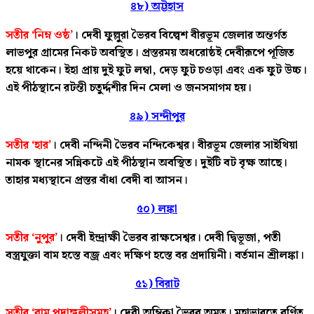
৪৮) অট্টহাস
সতীর ‘নিম্ন ওষ্ঠ’
। দেবী ফুল্লুরা ভৈরব বিল্বেশ বীরভূম জেলার অন্তর্গত
লাভপুর গ্রামের নিকট অবস্থিত। প্রস্তরময় অধরোষ্ঠই দেবীরূপে পূজিত
হয়ে থাকেন। ইহা প্রায় দুই ফুট লম্বা, দেড় ফুট চওড়া এবং এক ফুট উচ্চ।
এই পীঠস্থানে রটন্তী চতুর্দ্দশীর দিন মেলা ও জনসমাগম হয়।
৪৯) সন্দীপুর
সতীর ‘হার’
। দেবী নন্দিনী ভৈরব নন্দিকেশ্বর। বীরভূম জেলার সাইথিয়া
নামক স্থানের সন্নিকটে এই পীঠস্থান অবস্থিত। দুইটি বট বৃক্ষ আছে।
তাহার মধ্যস্থানে প্রস্তর বাঁধা বেদী বা আসন।
৫০) লঙ্কা
সতীর ‘নুপুর’
। দেবী ইন্দ্রাক্ষী ভৈরব রাক্ষসেশ্বর। দেবী দ্বিভূজা, পতী
বস্ত্রযুক্তা বাম হস্তে বজ্র এবং দক্ষিণ হস্তে বর প্রদায়িনী। বর্তমান শ্রীলঙ্কা।
৫১) বিরাট
সতীর ‘বাম পদাঙ্গুলীসমূহ’
। দেবী অম্বিকা ভৈরব অমৃত। মহাভারতে বর্ণিত