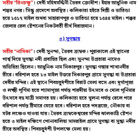
সতীর “তিনচক্ষু”
। দেবী মহিষমর্দ্দিনী ভৈরব ক্রোধীশ। ইহার আধুনিক নাম
শঙ্কর নগর। সিন্ধু প্রদেশে অবস্থিত। কলিকাতা হইতে দিল্লী ও ভাতিন্ডা
হয়ে ১৫১৭ মাইল অথবা সাহারাণপুর ও ভাতিন্ডা হয়ে ১৫৪৪ মাইল। শক্কর
জেলার রেল ষ্টেশনের নিকটবর্তী তীর্থ বিরাজমান।
৩) সুগন্ধায়
সতীর “নাসিকা”
। দেবী সুনন্দা, ভৈরব ত্র্যম্বক। পুরাকালে এই স্থানের
পার্শ্ব দিয়ে সুগন্ধা নদী প্রবাহিত ছিল এবং সুনন্দা উগ্রতারা নামেও
অভিহিতা ছিলেন। আধুনিক নাম সিকারপুর। সুগন্ধা গঙ্গার শাখানদীর
তীরে। বরিশাল হতে ১৩ মাইল উত্তরে সিকারপুর গ্রামে সুগন্ধা বা উগ্রতারা
দেবীর মন্দির। এই স্থানে শিবচতুর্দশীতে বিরাট মেলা বসে এবং দূর্গাপূজা
ও লক্ষ্মী পূর্ণিমা হতে শ্যামাপূজা পর্যন্ত শারদীয়া উৎসবে ও দোল পূর্নিমার
উৎসবে বহু যাত্রী সমাগত হয়। কলিকাতা হতে খুলনা পর্যন্ত রেলে পরে
বরিশাল পর্যন্ত ষ্টিমারে যেতে হবে। বরিশাল হতে পদব্রজে, নৌকায় বা
মটর লঞ্চেও যাওয়া যায়। ভৈরব ত্র্যম্বকেশ্বরের মন্দির ঝালকাঠি ষ্টেশন
হতে ৩ মাইল দক্ষিণে পোনাবালিয়া সামরাইল গ্রামে সুগন্ধা বা সুন্ধা নদীর
তীরে অবস্থিত। শিবচতুর্দশী উপলক্ষে মেলা হয়।