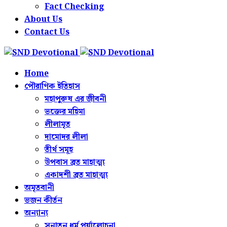
Fact Checking
About Us
Contact Us
Home
পৌরাণিক ইতিহাস
মহাপুরুষ এর জীবনী
ভক্তের মহিমা
লীলামৃত
দামোদর লীলা
তীর্থ সমূহ
উপবাস ব্রত মাহাত্ম্য
একাদশী ব্রত মাহাত্ম্য
অমৃতবানী
ভজন কীর্তন
অন্যান্য
সনাতন ধর্ম পর্যালোচনা