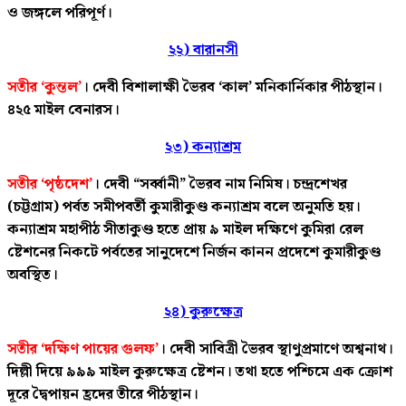
ও জঙ্গলে পরিপূর্ণ।
২২) বারানসী
সতীর ‘কুন্তল’
। দেবী বিশালাক্ষী ভৈরব ‘কাল’ মনিকার্নিকার পীঠস্থান।
৪২৫ মাইল বেনারস।
২৩) কন্যাশ্রম
সতীর ‘পৃষ্ঠদেশ’
। দেবী “সর্ব্বানী” ভৈরব নাম নিমিষ। চন্দ্রশেখর
(চট্টগ্রাম) পর্বত সমীপবর্তী কুমারীকুণ্ড কন্যাশ্রম বলে অনুমতি হয়।
কন্যাশ্রম মহাপীঠ সীতাকুণ্ড হতে প্রায় ৯ মাইল দক্ষিণে কুমিরা রেল
ষ্টেশনের নিকটে পর্বতের সানুদেশে নির্জন কানন প্রদেশে কুমারীকুণ্ড
অবস্থিত।
২৪) কুরুক্ষেত্র
সতীর ‘দক্ষিণ পায়ের গুলফ’
। দেবী সাবিত্রী ভৈরব স্থাণুপ্রমাণে অশ্বনাথ।
দিল্লী দিয়ে ৯৯৯ মাইল কুরুক্ষেত্র ষ্টেশন। তথা হতে পশ্চিমে এক ক্রোশ
দূরে দ্বৈপায়ন হ্রদের তীরে পীঠস্থান।