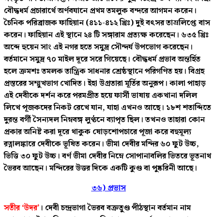
বৌদ্ধধর্ম প্রচারার্থে অর্ণবযানে প্রথম তমলুক বন্দরে আগমন করেন।
চৈনিক পরিব্রাজক ফাহিয়ান (৪১১-৪১২ খ্রিঃ) দুই বৎসর তাম্রলিপ্তে বাস
করেন। ফাহিয়ান এই স্থানে ২৪ টি সঙ্গারাম প্রত্যক্ষ করেছেন। ৬৩৫ খ্রিঃ
অব্দে হুয়েন সাং এই নগর হতে সমুদ্র সৌন্দর্য উপভোগ করেছেন।
বর্তমানে সমুদ্র ৭০ মাইল দূরে সরে গিয়েছে। বৌদ্ধধর্ম প্রভাব অন্তর্হিত
হলে ক্রমশঃ তমলক তান্ত্রিক সাধনার শ্রেষ্ঠস্থানে পরিগণিত হয়। বিগ্রহ
প্রস্তরের সম্মুখভাগ খোদিত। ইহা উগ্রতারা মূর্তির অনুরূপ। কালা পাহাড়
এই দেবীকে দর্শন করে পরমপ্রীত হয়ে ফার্সী ভাষায় একখানা দলিল
লিখে পূজকদের নিকট রেখে যান, যাহা এখনও আছে। ১৮শ শতাব্দিতে
দুরন্ত বর্গী সৈন্যদল নিম্নবঙ্গ লুণ্ঠনে ব্যাপৃত ছিল। তখনও তাহারা কোন
প্রকার অনিষ্ট করা দূরে থাকুক ষোড়শোপচারে পূজা করে বহুমূল্য
রত্নালঙ্কারে দেবীকে ভূষিত করেন। ভীমা দেবীর মন্দির ৬০ ফুট উচ্চ,
ভিত্তি ৩০ ফুট উচ্চ। বর্ণ ভীমা দেবীর নিম্নে সোপানাবলির ভিতরে ভূতনাথ
ভৈরব আছেন। মন্দিরের উত্তর দিকে একটি কুণ্ড বা পুষ্করিনী আছে।
৩৬) প্রভাস
সতীর ‘উদর’
। দেবী চন্দ্রভাগা ভৈরব বক্রতুণ্ড পীঠস্থান বর্তমান নাম