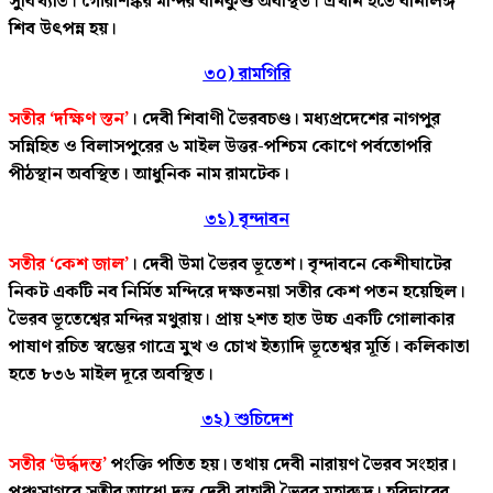
সুবিখ্যাত। গৌরীশঙ্কর মন্দির বানকুণ্ড অবস্থিত। এখান হতে বানলিঙ্গ
শিব উৎপন্ন হয়।
৩০) রামগিরি
সতীর ‘দক্ষিণ স্তন’
। দেবী শিবাণী ভৈরবচণ্ড। মধ্যপ্রদেশের নাগপুর
সন্নিহিত ও বিলাসপুরের ৬ মাইল উত্তর-পশ্চিম কোণে পর্বতোপরি
পীঠস্থান অবস্থিত। আধুনিক নাম রামটেক।
৩১) বৃন্দাবন
সতীর ‘কেশ জাল’
। দেবী উমা ভৈরব ভূতেশ। বৃন্দাবনে কেশীঘাটের
নিকট একটি নব নির্মিত মন্দিরে দক্ষতনয়া সতীর কেশ পতন হয়েছিল।
ভৈরব ভূতেশ্বের মন্দির মথুরায়। প্রায় ২শত হাত উচ্চ একটি গোলাকার
পাষাণ রচিত স্বম্ভের গাত্রে মুখ ও চোখ ইত্যাদি ভূতেশ্বর মূর্তি। কলিকাতা
হতে ৮৩৬ মাইল দূরে অবস্থিত।
৩২) শুচিদেশ
সতীর ‘উর্দ্ধদন্ত’
পংক্তি পতিত হয়। তথায় দেবী নারায়ণ ভৈরব সংহার।
পঞ্চসাগরে সতীর আধো দন্ত দেবী বাহারী ভৈরব মহারুদ্র। হরিদ্বারের