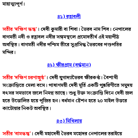
মাহাত্ম্যপূর্ণ।
৪১) রত্নাবলী
সতীর ‘দক্ষিণ স্কন্ধ’
। দেবী কুমারী বা শিবা। ভৈরব নাম শিব। নেপালের
বাগমতী নদী ও রত্নাবল নদীর সঙ্গমস্থলে প্রমোদতীর্থ এই মহাপীঠ
অবস্থিত। বাগমতী নদীর পশ্চিম তীরে সুপ্রসিদ্ধ ভৈরবের পশুপতির
মন্দির।
৪২) ক্ষীরগ্রাম (বর্দ্ধমান)
সতীর ‘দক্ষিণ চরণাঙ্গুষ্ঠ’
। দেবী যুগাদ্যাভৈরব ক্ষীরকণ্ঠ। বৈশাখী
সংক্রান্তিতে মেলা বসে। পাষাণময়ী দেবী মূর্তি একটি পুষ্করিণীতে সমুদয়
বৎসর সমভাবে জলে নিমগ্ন আছে। শুধু উক্ত সংক্রান্তি দিনে দেবী জল
হতে উত্তোলিত হয়ে পূজিত হন। বর্ধমান ষ্টেশন হতে ২০ মাইল উত্তরে
কাটোয়ার নিকট অবস্থিত।
৪৩) মিথিলায়
সতীর ‘বামস্কন্ধ’
। দেবী মহাদেবী ভৈরব মহোদর নেপালের তরাইয়ে