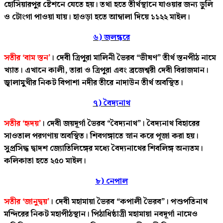
হোসিয়ারপুর ষ্টেশনে যেতে হয়। তথা হতে তীর্থস্থানে যাওয়ার জন্য ডুলি
ও টোংগা পাওয়া যায়। হাওড়া হতে আম্বালা দিয়ে ১১২২ মাইল।
৬) জলন্ধরে
সতীর ‘বাম স্তন’
। দেবী ত্রিপুরা মালিনী ভৈরব “ভীষণ” তীর্থ স্তনপীঠ নামে
খ্যাত। এখানে কালী, তারা ও ত্রিপুরা এবং ব্রজেশ্বরী দেবী বিরাজমান।
জ্বালামুখীর নিকট বিপাশা নদীর তীরে নাদাউন তীর্থ অবস্থিত।
৭) বৈদ্যনাথ
সতীর ‘হৃদয়’
। দেবী জয়দূর্গা ভৈরব “বৈদ্যনাথ”। বৈদ্যনাথ বিহারের
সাওতাল পরগণায় অবস্থিত। শিবগঙ্গাতে স্নান করে পূজা করা হয়।
সুপ্রসিদ্ধ দ্বাদশ জ্যোতিলিঙ্গের মধ্যে বৈদ্যনাথের শিবলিঙ্গ অন্যতম।
কলিকাতা হতে ২৫০ মাইল।
৮) নেপাল
সতীর ‘জানুদ্বয়’
। দেবী মহামায়া ভৈরব “কপালী ভৈরব”। পশুপতিনাথ
মন্দিরের নিকট মহাপীঠস্থান। পিঠাধিষ্ঠাত্রী মহামায়া নবদূর্গা নামেও