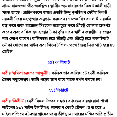
গ্রামে বামজঙ্ঘা পীঠ অবস্থিত। স্থানীয় জনসাধারণের নিকট কালীবাড়ী
খ্যাত আছে। প্রাচীনকালে জয়ন্ত প্রভতি হিন্দু নৃপতিগণ দেবীর নিকট
নরবলী দিয়ে মহাপূজার অনুষ্ঠান করতেন। ১৮৩৫ খ্রিঃ বড়লার্ট নরবলি
বন্ধ করে রাজা রাজেন্দ্র সিংহকে রাজ্যচ্যুত করে শ্রীহট্ট জেলার অন্তর্গত
করেন এবং বার্ষিক ছয় হাজার টাকা বৃত্তি দানে স্বাধীন জয়ন্তীয়া রাজ্যের
নাম লোপ করেন। কলিকাতা হতে শ্রীহট্ট এবং শ্রীহট্ট হতে কানাইঘাট
নৌকা যোগে ৪৫ মাইল এবং সিলেট শিলং পথে জৈন্তু নিজ পাট হয়ে ৪৮
মােইল।
২০) কালীঘাট
সতীর ‘দক্ষিণ চরণের আঙ্গুলী’
। কলিকাতার কালিঘাটে দেবী কালিকা
ভৈরব নকুলেশ্বর। আদি গঙ্গায় স্নান করে মাকে দর্শন করতে হয়।
২১) কিরিটে
সতীর ‘কিরীট’
। দেবী বিমলা ভৈরব সম্বর্ত্ত। ব্যাণ্ডেল বারহারোয়া শাখা
লাইনের ১৩১ মাইল ইলাহীগঞ্জ লালবাগ কোর্ট ষ্টেশন। তথা হতে ৩
মাইল পশ্চিমে বটনগর গ্রামের মধ্যে তীর্থস্থান। মায়ের মন্দির অতি প্রাচীন