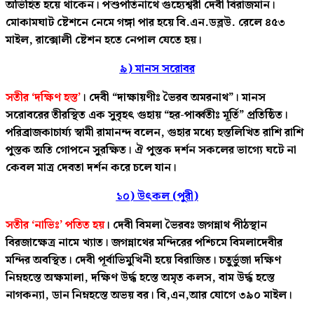
অভিহিত হয়ে থাকেন। পশুপতিনাথে গুহ্যেশ্বরী দেবী বিরাজমান।
মোকামঘাট ষ্টেশনে নেমে গঙ্গা পার হয়ে বি.এন.ডব্লউ. রেলে ৪৫৩
মাইল, রাক্সোলী ষ্টেশন হতে নেপাল যেতে হয়।
৯) মানস সরোবর
সতীর ‘দক্ষিণ হস্ত’
। দেবী “দাক্ষায়ণীঃ ভৈরব অমরনাথ”। মানস
সরোবরের তীরস্থিত এক সুবৃহৎ গুহায় “হর-পার্ব্বতীঃ মূর্তি” প্রতিষ্ঠিত।
পরিব্রাজকাচার্য্য স্বামী রামানন্দ বলেন, গুহার মধ্যে হস্তলিখিত রাশি রাশি
পুস্তক অতি গোপনে সুরক্ষিত। ঐ পুস্তক দর্শন সকলের ভাগ্যে ঘটে না
কেবল মাত্র দেবতা দর্শন করে চলে যান।
১০) উৎকল (পুরী)
সতীর ‘নাভিঃ’ পতিত হয়
। দেবী বিমলা ভৈরবঃ জগন্নাথ পীঠস্থান
বিরজাক্ষেত্র নামে খ্যাত। জগন্নাথের মন্দিরের পশ্চিমে বিমলাদেবীর
মন্দির অবস্থিত। দেবী পূর্বাভিমুখিনী হয়ে বিরাজিত। চতুর্ভুজা দক্ষিণ
নিম্নহস্তে অক্ষমালা, দক্ষিণ উর্দ্ধ হস্তে অমৃত কলস, বাম উর্দ্ধ হস্তে
নাগকন্যা, ডান নিম্নহস্তে অভয় বর। বি,এন,আর যোগে ৩৯০ মাইল।