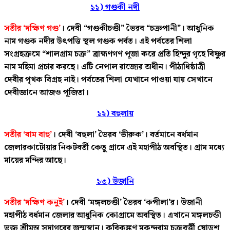
১১) গণ্ডকী নদী
সতীর ‘দক্ষিণ গণ্ড’
। দেবী “গণ্ডকীচণ্ডী” ভৈরব “চক্রপানী”। আধুনিক
নাম গণ্ডক নদীর উৎপত্তি স্থল গণ্ডক পর্বত। এই পর্বতের শিলা
সংগ্রহক্রমে “শালগ্রাম চক্র” ব্রাহ্মণগণ পূজা করে প্রতি হিন্দুর গৃহে বিষ্ণুর
নাম মহিমা প্রচার করছে। এটি নেপাল রাজ্যের অধীন। পীঠাধিষ্ঠাত্রী
দেবীর পৃথক বিগ্রহ নাই। পর্বতের শিলা যেখানে পাওয়া যায় সেখানে
দেবীজ্ঞানে আজও পূজিতা।
১২) বহুলায়
সতীর ‘বাম বাহু’
। দেবী ‘বহুলা’ ভৈরব ‘ভীরুক’। বর্তমানে বর্ধমান
জেলারকাটোয়ার নিকটবর্তী কেতু গ্রামে এই মহাপীঠ অবস্থিত। গ্রাম মধ্যে
মায়ের মন্দির আছে।
১৩) উজানি
সতীর ‘দক্ষিণ কনুই’
। দেবী ‘মঙ্গলচণ্ডী’ ভৈরব ‘কপীলা’র। উজানী
মহাপীঠ বর্ধমান জেলার আধুনিক কোগ্রামে অবস্থিত। এখানে মঙ্গলচন্ডী
ভক্ত শ্রীমন্ত সদাগরের জন্মস্থান। কবিকঙ্কণ মুকুন্দরাম চক্রবর্ত্তী ষোড়শ