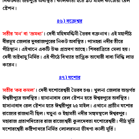
নিকটবর্তী জয়পুরে অবস্থিত। কলিকাতা হতে ৯০ মাইল কাটোয়া রেল
ষ্টেশন।
৪৬) বক্রেশ্বর
সতীর ‘মন’ বা ‘ভ্রূমধ্য’
। দেবী মহিষমর্দ্দিনী ভৈরব বক্রনাথ। এই মহাপীঠ
বীরভূম জেলার দুবরাজপুরের নিকট অবস্থিত। পাসহরা নদীর তীরে
পীঠস্থান। এইখানে একটি উষ্ণ প্রস্রবণ আছে। শিবরাত্রিতে মেলা হয়।
দেবী অষ্টধামু নির্মিত। এই পীঠে বিখ্যাত তান্ত্রিক অঘোরী বাবা সিদ্ধি লাভ
করেন।
৪৭) যশোর
সতীর ‘কর কমল’
। দেবী যশোরেশ্বরী ভৈরব চণ্ড। খুলনা জেলার অন্তর্গত
ঈশ্বরীপুরে অবস্থিত। হাসানাবাদ রেল ষ্টেশন হতে ঈশ্বরপুরে অবস্থিত।
হাসানাবাদ রেল ষ্টেশন হতে ঈশ্বরীপুর ২৫ মাইল। এখানে প্রাচীন যশোর
রাজ্যের রাজধানী ছিল। যমুনা ও ইছামতী নদীর সঙ্গমস্থলে ঈশ্বরপুর।
মহারাজ প্রতাপদিত্যের রাজ রাজ্যেশ্বরী কুলদেবতা যশোরেশ্বরী। পীঠ মূর্তি
যশোরশ্বেরী কষ্টিপাথরে নির্মিত লোলরসনা ভীষণা কালী মূর্তি।