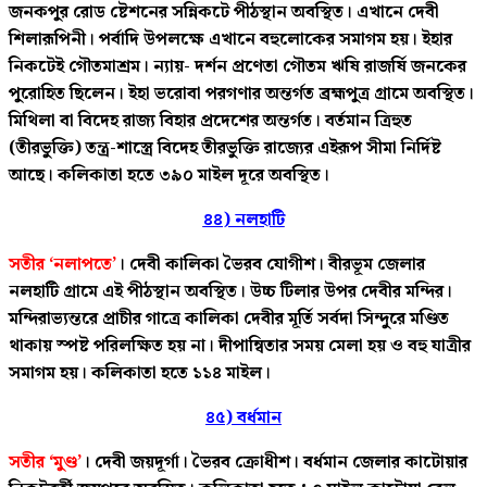
জনকপুর রোড ষ্টেশনের সন্নিকটে পীঠস্থান অবস্থিত। এখানে দেবী
শিলারূপিনী। পর্বাদি উপলক্ষে এখানে বহুলোকের সমাগম হয়। ইহার
নিকটেই গৌতমাশ্রম। ন্যায়- দর্শন প্রণেতা গৌতম ঋষি রাজর্ষি জনকের
পুরোহিত ছিলেন। ইহা ভরোবা পরগণার অন্তর্গত ব্রহ্মপুত্র গ্রামে অবস্থিত।
মিথিলা বা বিদেহ রাজ্য বিহার প্রদেশের অন্তর্গত। বর্তমান ত্রিহুত
(তীরভুক্তি) তন্ত্র-শাস্ত্রে বিদেহ তীরভুক্তি রাজ্যের এইরূপ সীমা নির্দিষ্ট
আছে। কলিকাতা হতে ৩৯০ মাইল দূরে অবস্থিত।
৪৪) নলহাটি
সতীর ‘নলাপতে’
। দেবী কালিকা ভৈরব যোগীশ। বীরভূম জেলার
নলহাটি গ্রামে এই পীঠস্থান অবস্থিত। উচ্চ টিলার উপর দেবীর মন্দির।
মন্দিরাভ্যন্তরে প্রাচীর গাত্রে কালিকা দেবীর মূর্তি সর্বদা সিন্দুরে মণ্ডিত
থাকায় স্পষ্ট পরিলক্ষিত হয় না। দীপান্বিতার সময় মেলা হয় ও বহু যাত্রীর
সমাগম হয়। কলিকাতা হতে ১১৪ মাইল।
৪৫) বর্ধমান
সতীর ‘মুণ্ড’
। দেবী জয়দূর্গা। ভৈরব ক্রোধীশ। বর্ধমান জেলার কাটোয়ার