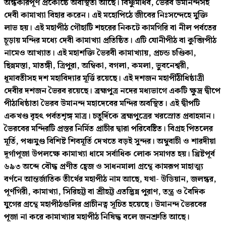
অন্ধকারপূর্ণ প্রকোষ্ঠে অবস্থিতা আছে। বিষ্ণুমাধব, ভৈরব উমানন্দসহ
দেবী কামাখ্যা বিহার করেন। এই মহােপিঠে জীবের নিঃসন্দেহে মুক্তি
লাভ হয়। এই মহাপীঠ গৌহাটি শহরের নিকটে কামগিরি বা নীল পর্বতের
চূড়ায় মন্দির মধ্যে দেবী কামাখ্যা প্রতিষ্ঠিত। এটি যোনীপীঠ বা কুব্জিপীঠ
নামেও আখ্যাত। এই মহাশক্তি ভৈরবী কামাখ্যায়, প্রচন্ড চণ্ডিকা,
ছিন্নমস্তা, মাতঙ্গী, ত্রিপুরা, অম্বিকা, বগলা, কমলা, ভুবনেশ্বরী,
ধূমাবতীসহ দশ মহাবিদ্যার মূর্ত্তি রয়েছে। এই দশজন মহাপীঠীধিষ্ঠাত্রী
দেবীর দশজন ভৈরব রয়েছে। ব্রহ্মপুত্র নদের মধ্যভাগে একটি ক্ষুদ্র দ্বীপে
পীঠাধিষ্ঠাতা ভৈরব উমানন্দ মহাদেবের মন্দির অবস্থিত। এই দ্বীপটি
একখণ্ড বৃহৎ পর্বতশৃঙ্গ মাত্র। চতুর্দিকে ব্রহ্মপুত্রের খরস্রোত প্রবাহমান।
ভৈরবের মন্দিরটি প্রস্তর নির্মিত প্রাচীর দ্বারা পরিবেষ্টিত। বিগ্রহ পিতলের
মূর্তি, পঞ্চমুণ্ড বিশিষ্ট শিবমূর্তি দেখতে বড়ই সুন্দর। অম্বুবাচী ও শারদীয়া
দূর্গাপূজা উপলক্ষে কামাখ্যা ধামে সর্বাধিক লোক সমাগত হয়। খ্রিষ্টপূর্ব
৬৯৩ অব্দে বৌদ্ধ প্রণীত হ্বেজ ও সাধনমালা গ্রন্থে কামরূপ মাহাত্ম্য
বর্ণনে আন্তর্জাতিক তীর্থের মহাপীঠ নাম আছে, যথা- উডিয়ান, জলন্ধর,
পূর্ণগিরী, কামাখ্যা, সিরিহট্ট বা শ্রীহট্ট এতদ্ভিন্ন পুরাণ, তন্ত্র ও বৈদিক
যুগের গ্রন্থে মহাপীঠগুলির প্রাচীনত্ব সূচিত হয়েছে। উমানন্দ ভৈরবের
পূজা না করে কামাখ্যার মহাপীঠ নিষিদ্ধ বলে জনশ্রুতি আছে।