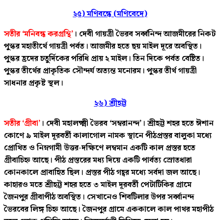
২৫) মণিবন্ধে (মণিবেদে)
সতীর ‘মনিবন্ধ করগ্রন্থি’
। দেবী গায়ত্রী ভৈরব সর্ব্বনিন্দ আজমীরের নিকট
পুস্কর মহাতীর্থে গায়ত্রী পর্বত। আজমীর হতে ছয় মাইল দূরে অবস্থিত।
পুস্কর হ্রদের চতুর্দিকের পরিধি প্রায় ২ মাইল। তিন দিকে পর্বত বেষ্টিত।
পুস্কর তীর্থের প্রাকৃতিক সৌন্দর্য অত্যন্ত মনোরম। পুস্কর তীর্থ গায়ত্রী
সাধনার প্রকৃষ্ট স্থল।
২৬) শ্রীহট্ট
সতীর ‘গ্রীবা’
। দেবী মহালক্ষ্মী ভৈরব ‘সম্বরানন্দ’। শ্রীহট্ট শহর হতে ঈশান
কোণে ৯ মাইল দূরবর্তী কালাগোল নামক স্থানে পীঠপ্রস্তর বালুকা মধ্যে
প্রোথিত ও নিম্নগামী উত্তর-দক্ষিণে লম্বমান একটি কাল প্রস্তর হতে
গ্রীবাচিহ্ন আছে। পীঠ প্রস্তরের মধ্য দিয়ে একটি পার্বত্য স্রোতধারা
কোনকালে প্রাবাহিত ছিল। প্রস্তর পীঠ গহ্বর মধ্যে সর্বদা জল আছে।
কাহারও মতে শ্রীহট্ট শহর হতে ৩ মাইল দূরবর্তী পেটাটিকির গ্রামে
জৈনপুর গ্রীবাপীঠ অবস্থিত। সেখানেও শিবটিলার উপর সর্ব্বানন্দ
ভৈরবের লিঙ্গ চিহ্ন আছে। জৈনপুর গ্রামে এককালে কাল পাথর মহাপীঠ