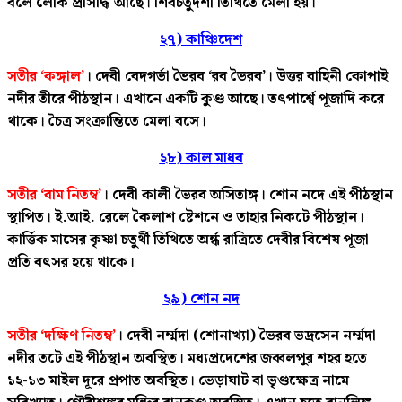
বলে লোক প্রসিদ্ধি আছে। শিবচতুর্দশী তিথিতে মেলা হয়।
২৭) কাঞ্চিদেশ
সতীর ‘কঙ্গাল’
। দেবী বেদগর্ভা ভৈরব ‘রব ভৈরব’। উত্তর বাহিনী কোপাই
নদীর তীরে পীঠস্থান। এখানে একটি কুণ্ড আছে। তৎপার্শ্বে পূজাদি করে
থাকে। চৈত্র সংক্রান্তিতে মেলা বসে।
২৮) কাল মাধব
সতীর ‘বাম নিতম্ব’
। দেবী কালী ভৈরব অসিতাঙ্গ। শোন নদে এই পীঠস্থান
স্থাপিত। ই.আই. রেলে কৈলাশ ষ্টেশনে ও তাহার নিকটে পীঠস্থান।
কার্ত্তিক মাসের কৃষ্ণা চতুর্থী তিথিতে অর্ন্ধ রাত্রিতে দেবীর বিশেষ পূজা
প্রতি বৎসর হয়ে থাকে।
২৯) শোন নদ
সতীর ‘দক্ষিণ নিতম্ব’
। দেবী নর্ম্মদা (শোনাখ্যা) ভৈরব ভদ্রসেন নর্ম্মদা
নদীর তটে এই পীঠস্থান অবস্থিত। মধ্যপ্রদেশের জব্বলপুর শহর হতে
১২-১৩ মাইল দূরে প্রপাত অবস্থিত। ভেড়াঘাট বা ভৃণ্ডক্ষেত্র নামে