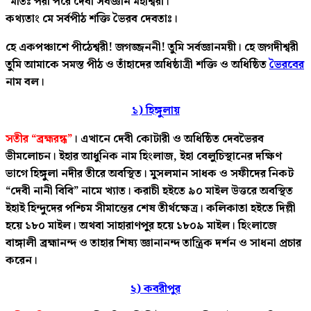
“মাতঃ পরা পরে দেবী সর্বজ্ঞান মহীশ্বরী।
কথ্যতাং মে সর্বপীঠ শক্তি ভৈরব দেবতাঃ।
হে একপঞ্চাশে পীঠেশ্বরী! জগজ্জননী! তুমি সর্বজ্ঞানময়ী। হে জগদীশ্বরী
তুমি আমাকে সমস্ত পীঠ ও তাঁহাদের অধিষ্ঠাত্রী শক্তি ও অধিষ্ঠিত
ভৈরবের
নাম বল।
১) হিঙ্গুলায়
সতীর “ব্রহ্মরন্ধ”
। এখানে দেবী কোটারী ও অধিষ্ঠিত দেবভৈরব
ভীমলোচন। ইহার আধুনিক নাম হিংলাজ, ইহা বেলুচিস্থানের দক্ষিণ
ভাগে হিঙ্গুলা নদীর তীরে অবস্থিত। মুসলমান সাধক ও সফীদের নিকট
“দেবী নানী বিবি” নামে খ্যাত। করাচী হইতে ৯০ মাইল উত্তরে অবস্থিত
ইহাই হিন্দুদের পশ্চিম সীমান্তের শেষ তীর্থক্ষেত্র। কলিকাতা হইতে দিল্লী
হয়ে ১৮০ মাইল। অথবা সাহারাণপুর হয়ে ১৮০৯ মাইল। হিংলাজে
বাঙ্গালী ব্রহ্মানন্দ ও তাহার শিষ্য জ্ঞানানন্দ তান্ত্রিক দর্শন ও সাধনা প্রচার
করেন।
২) কবরীপুর