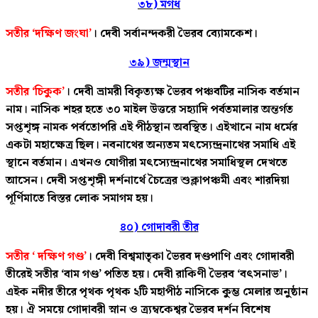
৩৮) মগধ
সতীর ‘দক্ষিণ জংঘা’
। দেবী সর্বানন্দকরী ভৈরব ব্যোমকেশ।
৩৯) জন্মস্থান
সতীর ‘চিকুক’
। দেবী ভ্রামরী বিকৃত্যক্ষ ভৈরব পঞ্চবটির নাসিক বর্তমান
নাম। নাসিক শহর হতে ৩০ মাইল উত্তরে সহ্যাদি পর্বতমালার অন্তর্গত
সপ্তশৃঙ্গ নামক পর্বতোপরি এই পীঠস্থান অবস্থিত। এইখানে নাম ধর্মের
একটা মহাক্ষেত্র ছিল। নবনাথের অন্যতম মৎস্যেন্দ্রনাথের সমাধি এই
স্থানে বর্তমান। এখনও যোগীরা মৎস্যেন্দ্রনাথের সমাধিস্থল দেখতে
আসেন। দেবী সপ্তশৃঙ্গী দর্শনার্থে চৈত্রের শুক্লাপঞ্চমী এবং শারদিয়া
পূর্ণিমাতে বিস্তর লোক সমাগম হয়।
৪০) গোদাবরী তীর
সতীর ‘ দক্ষিণ গণ্ড’
। দেবী বিশ্বমাতৃকা ভৈরব দণ্ডপাণি এবং গোদাবরী
তীরেই সতীর ‘বাম গণ্ড’ পতিত হয়। দেবী রাকিণী ভৈরব ‘বৎসনাভ’।
এইক নদীর তীরে পৃথক পৃথক ২টি মহাপীঠ নাসিকে কুম্ভ মেলার অনুষ্ঠান
হয়। ঐ সময়ে গোদাবরী স্নান ও ত্র্যম্বকেশ্বর ভৈরব দর্শন বিশেষ