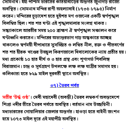
সোমনাথ। ইহা পশ্চিম ভারতের কতিয়াবাড়ের অন্তর্গত জুনাগড় রাজ্যে
অবস্থিত। সোমনাথ মন্দির রাণী অহল্যাবাই (১৭৩৫-১৭৯৫) নির্মাণ
করেন। মন্দিরের চূড়াদেশ হতে দুইশত মণ ওজনের একটি স্বর্ণশৃঙ্খল
বিলম্বিত ছিল। শত শত ঘন্টা এই শৃঙ্খলমালার সংলগ্ন থাকত।
সন্ধ্যাকালে আরতীর সময় ২০০ ব্রাহ্মণ ঐ স্বর্ণশৃঙ্খল সঞ্চালন করে
ঘন্টাধ্বনি করতেন। মন্দিরের অভ্যন্তরভাগ গাঢ় অন্ধকারে আচ্ছন্ন
থাকলেও স্বর্ণময়ী দীপাধারে সুসজ্জিত ও লম্বিত নীল, রক্ত ও পীতবর্ণের
শত শত হীরক খণ্ডের উজ্জ্বল কিরণজালে দিবালোকের ন্যায় প্রতীত হয়।
মধ্য প্রকোষ্ঠ ১০ হাত দীর্ঘ ও ৩ হাত প্রস্থ এবং শূণ্যগর্ভ শিবলিঙ্গ
বিরাজমান। চন্দ্র ও সূর্যগ্রহণ উপলক্ষে লক্ষ লক্ষ যাত্রীর সমাগম হয়।
কলিকাতা হতে ৮২৯ মাইল দূরবর্তী স্থানে অবস্থিত।
৩৭) ভৈরব পর্বত
সতীর ‘উর্দ্ধ ওষ্ঠ’
। দেবী মহাদেবী (অবন্তী) ভৈরব লম্বকর্ণ অবন্তদেশে
শিপ্রা নদীর তীরে ভৈরব পর্বতে অবস্থিত। বর্তমান নাম উজ্জয়িনী।
মধ্যভারতের গোয়ালিয়ার জেলার অন্তর্গত। হাওড়া হতে বাইনী জংশন
হয়ে ১০৭৩ মাইল দূরে এই মহাপীঠ অবস্থিত।