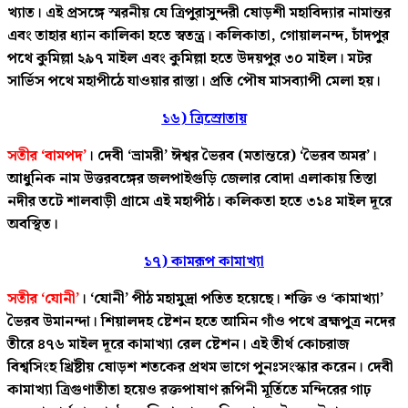
খ্যাত। এই প্রসঙ্গে স্মরনীয় যে ত্রিপুরাসুন্দরী ষোড়শী মহাবিদ্যার নামান্তর
এবং তাহার ধ্যান কালিকা হতে স্বতন্ত্র। কলিকাতা, গোয়ালনন্দ, চাঁদপুর
পথে কুমিল্লা ২৯৭ মাইল এবং কুমিল্লা হতে উদয়পুর ৩০ মাইল। মটর
সার্ভিস পথে মহাপীঠে যাওয়ার রাস্তা। প্রতি পৌষ মাসব্যাপী মেলা হয়।
১৬) ত্রিস্রোতায়
সতীর ‘বামপদ’
। দেবী ‘ভ্রামরী’ ঈশ্বর ভৈরব (মতান্তরে) ‘ভৈরব অমর’।
আধুনিক নাম উত্তরবঙ্গের জলপাইগুড়ি জেলার বোদা এলাকায় তিস্তা
নদীর তটে শালবাড়ী গ্রামে এই মহাপীঠ। কলিকতা হতে ৩১৪ মাইল দূরে
অবস্থিত।
১৭) কামরূপ কামাখ্যা
সতীর ‘যোনী’
। ‘যোনী’ পীঠ মহামুদ্রা পতিত হয়েছে। শক্তি ও ‘কামাখ্যা’
ভৈরব উমানন্দা। শিয়ালদহ ষ্টেশন হতে আমিন গাঁও পথে ব্রহ্মপুত্র নদের
তীরে ৪৭৬ মাইল দূরে কামাখ্যা রেল ষ্টেশন। এই তীর্থ কোচরাজ
বিশ্বসিংহ খ্রিষ্টীয় ষোড়শ শতকের প্রথম ভাগে পুনঃসংস্কার করেন। দেবী
কামাখ্যা ত্রিগুণাতীতা হয়েও রক্তপাষাণ রূপিনী মূর্তিতে মন্দিরের গাঢ়