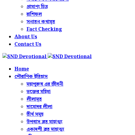
প্রামাণ্য চিত্র
রাশিফল
সনাতন কথামৃত
Fact Checking
About Us
Contact Us
Home
পৌরাণিক ইতিহাস
মহাপুরুষ এর জীবনী
ভক্তের মহিমা
লীলামৃত
দামোদর লীলা
তীর্থ সমূহ
উপবাস ব্রত মাহাত্ম্য
একাদশী ব্রত মাহাত্ম্য