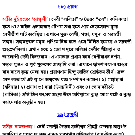
১৮) প্রয়াগ
সতীর দুই হস্তের ‘আঙ্গুলী’
। দেবী “ললিতা” ও ভৈরব “ভব”। কলিকাতা
হতে 512 মাইল এলাহাবাদ ষ্টেশন তথা হতে প্রায় দেড়ক্রোশ দূরে
বেণীতীর্থ ঘাট অবস্থিত। এখানে মুক্ত বেণী, গঙ্গা, যমুনা ও সরস্বতী
সঙ্গম। সঙ্গমস্থলে যমুনা পশ্চিম দিক হতে এসে মিলিত হয়েছে ও সরস্বতী
অন্তঃসলিলা। এখান হতে ১ ক্রোশ দূরে ললিতা দেবীর পীঠস্থান ও
আলোপী দেবী বিরজমান। এখানকার প্রধান কার্য বেণীমাধব দর্শন,
মস্তক মুণ্ডন ও পূর্ব পুরুষের শ্রাদ্ধাদি করা। এখানে দ্বাদশ বৎসর অন্তর
মাঘ মাসে কুম্ভ মেলা হয়। প্রয়াগধাম হিন্দু জাতির শ্রেষ্ঠতম তীর্থ। ব্রহ্মা
বেদ লাভার্থে এই স্থানে অশ্বমেধ যজ্ঞ সম্পাদন করেন। ১) গঙ্গাদ্বারা
(হরিদ্বার) ২) প্রয়াগ ৩) ধারা (উজ্জয়িনী) এবং ৪) গোদাবরীতট
(নাসিকা) প্রতি তিন বৎসর অন্তর উক্ত চারিস্থানে কুম্ভ যোগ ঘটে ও কুম্ভ
মহামেলার অনুষ্ঠান হয়।
১৯) জয়ন্তী
সতীর ‘বামজঙ্ঘা’
। দেবী জয়ন্তী ভৈরব ক্রদীশ্বর শ্রীহট্ট জেলার অন্তর্গত
জয়ন্তিয়া রাজ্যের ফালুজ নামক পরগণায় বাউরভাগ (বাম-উরু-ভাগ)