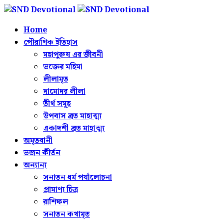
Home
পৌরাণিক ইতিহাস
মহাপুরুষ এর জীবনী
ভক্তের মহিমা
লীলামৃত
দামোদর লীলা
তীর্থ সমূহ
উপবাস ব্রত মাহাত্ম্য
একাদশী ব্রত মাহাত্ম্য
অমৃতবানী
ভজন কীর্তন
অন্যান্য
সনাতন ধর্ম পর্যালোচনা
প্রামাণ্য চিত্র
রাশিফল
সনাতন কথামৃত