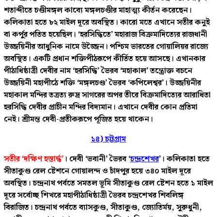
শতাব্দীতে চণ্ডীমঙ্গল কাব্যে মঙ্গলচণ্ডীর মাহাত্ম্য কীর্তন করেছেন।
কলিকাতা হতে ৮২ মাইল দূরে অবস্থিত। কারো মতে এখানে সতীর কনুই
বা কর্পুর পতিত হয়েছিল। ‘হরসিদ্ধিতে’ মহারাজ বিক্রমাদিত্যের রাজধানী
উজ্জয়িনীর আধুনিক নামে উজ্জৈন। পশ্চিম ভারতের গোয়ালিয়র রাজ্যে
অবস্থিত। একটি প্রধান শক্তিপীঠরূপে কীর্তিত হয়ে আসছে। এখানকার
পীঠাধিষ্ঠাত্রী দেবীর নাম ‘হরসিদ্ধি’ ভৈরব ‘মহাকাল’ তন্ত্রোক্ত বচনে
উজ্জয়িনী মহাপীঠে শক্তি ‘মঙ্গলচণ্ড’ ভৈরব ‘কপিলেশ্বর’। উজ্জয়িনীর
মহাকাল মন্দির তত্রত্য রুদ্র সাগরের অপর তীরে বিক্রমাদিত্যের আরাধিতা
হরসিদ্ধি দেবীর প্রাচীন মন্দির বিদ্যমান। এখানে দেবীর কোন প্রতিমা
নেই। শ্রীমন্ত দেবী-প্রতীকরূপে পূজিত হয়ে থাকেন।
১৪) চট্টগ্রাম
সতীর ‘দক্ষিণ হস্তার্দ্ধ’
। দেবী ‘ভবানী’ ভৈরব ‘
চন্দ্রশেখর
’। কলিকাতা হতে
সীতাকুণ্ড রেল ষ্টেশনে গোয়ালন্দ ও চাঁদপুর হয়ে ৩৪০ মাইল দূরে
অবস্থিত। চন্দ্রনাথ পর্বতে সমতল ভূমি সীতাকুণ্ড রেল ষ্টেশন হতে ১ মাইল
দূরে সর্বোচ্ছ শিখরে মহাপীঠাধিষ্ঠাত্রী ভৈরব চন্দ্রশেখর শিবলিঙ্গ
বিরাজিত। চন্দ্রনাথ পর্বতে ব্যাসকুণ্ড, সীতাকুণ্ড, জ্যোতির্ময়, সুরুধুনী,