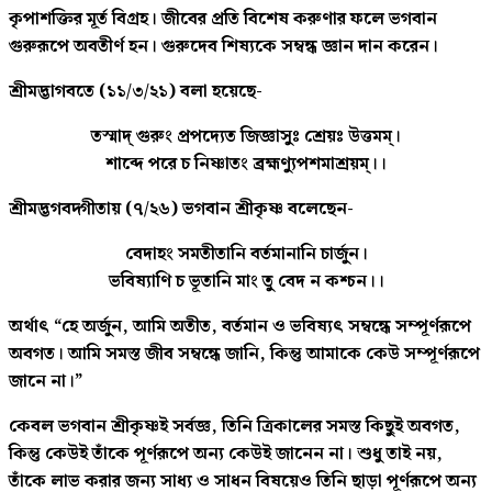
কৃপাশক্তির মূর্ত বিগ্রহ। জীবের প্রতি বিশেষ করুণার ফলে ভগবান
গুরুরূপে অবতীর্ণ হন। গুরুদেব শিষ্যকে সম্বন্ধ জ্ঞান দান করেন।
শ্রীমদ্ভাগবতে (১১/৩/২১) বলা হয়েছে-
তস্মাদ্ গুরুং প্রপদ্যেত জিজ্ঞাসুঃ শ্রেয়ঃ উত্তমম্।
শাব্দে পরে চ নিষ্ণাতং ব্রহ্মণ্যুপশমাশ্রয়ম্।।
শ্রীমদ্ভগবদ্গীতায় (৭/২৬) ভগবান শ্রীকৃষ্ণ বলেছেন-
বেদাহং সমতীতানি বর্তমানানি চার্জুন।
ভবিষ্যাণি চ ভূতানি মাং তু বেদ ন কশ্চন।।
অর্থাৎ “হে অর্জুন, আমি অতীত, বর্তমান ও ভবিষ্যৎ সম্বন্ধে সম্পূর্ণরূপে
অবগত। আমি সমস্ত জীব সম্বন্ধে জানি, কিন্তু আমাকে কেউ সম্পূর্ণরূপে
জানে না।”
কেবল ভগবান শ্রীকৃষ্ণই সর্বজ্ঞ, তিনি ত্রিকালের সমস্ত কিছুই অবগত,
কিন্তু কেউই তাঁকে পূর্ণরূপে অন্য কেউই জানেন না। শুধু তাই নয়,
তাঁকে লাভ করার জন্য সাধ্য ও সাধন বিষয়েও তিনি ছাড়া পূর্ণরূপে অন্য