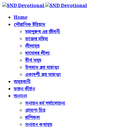
Home
পৌরাণিক ইতিহাস
মহাপুরুষ এর জীবনী
ভক্তের মহিমা
লীলামৃত
দামোদর লীলা
তীর্থ সমূহ
উপবাস ব্রত মাহাত্ম্য
একাদশী ব্রত মাহাত্ম্য
অমৃতবানী
ভজন কীর্তন
অন্যান্য
সনাতন ধর্ম পর্যালোচনা
প্রামাণ্য চিত্র
রাশিফল
সনাতন কথামৃত