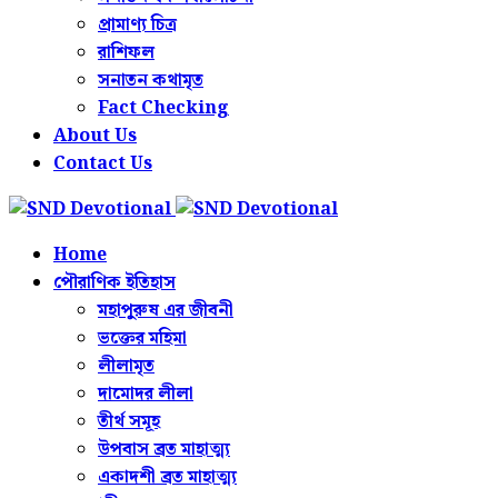
প্রামাণ্য চিত্র
রাশিফল
সনাতন কথামৃত
Fact Checking
About Us
Contact Us
Home
পৌরাণিক ইতিহাস
মহাপুরুষ এর জীবনী
ভক্তের মহিমা
লীলামৃত
দামোদর লীলা
তীর্থ সমূহ
উপবাস ব্রত মাহাত্ম্য
একাদশী ব্রত মাহাত্ম্য