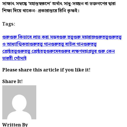
সাক্ষাৎ সম্বন্ধে ‘মহান্তস্বরূপে’ অর্থাৎ সাধু-সজ্জন বা ভক্তগণের দ্বারা
শিক্ষা দিয়ে থাকেন- প্রকারান্তরে তিনি কৃষ্ণই।
Tags:
গুরু
গুরু কিভাবে লাভ করা সম্ভব
গুরু তত্ত্ব
গুরু মহারাজ
গুরুতত্ত্ব
গুরুতত্ত্ব
ও আধ্যাত্মিকতা
গুরুতত্ত্ব গান
গুরুতত্ত্ব বাউল গান
গুরুতত্ত্ব
শ্রেষ্ঠতত্ত্ব
গুরুতত্ত্ব শ্রেষ্ঠতত্ব
গুরুদেব
গুরুর লক্ষণ
মহাপ্রভুর গুরু কেন
ভারতী গোঁসাই
Please share this article if you like it!
Share It!
Written By