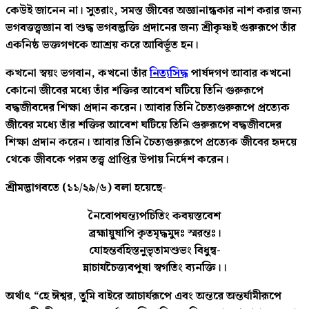
কেউই জানেন না। সুতরাং, সমস্ত জীবের অজ্ঞানান্ধকার নাশ করার জন্য
ভগবত্তত্ত্বজ্ঞান বা ‍শুদ্ধ ভগবদ্ভক্তি প্রদানের জন্য শ্রীকৃষ্ণই গুরুরূপে তাঁর
একনিষ্ঠ ভক্তগণকে আশ্রয় করে আবির্ভূত হন।
কখনো স্বয়ং ভগবান, কখনো তাঁর
নিত্যসিদ্ধ
পার্ষদগণ আবার কখনো
কোনো জীবের মধ্যে তাঁর শক্তির আবেশ ঘটিয়ে তিনি গুরুরূপে
বদ্ধজীবদের শিক্ষা প্রদান করেন। আবার তিনি চৈত্যগুরুরূপে প্রত্যেক
জীবের মধ্যে তাঁর শক্তির আবেশ ঘটিয়ে তিনি গুরুরূপে বদ্ধজীবদের
শিক্ষা প্রদান করেন। আবার তিনি চৈত্যগুরুরূপে প্রত্যেক জীবের হৃদয়ে
থেকে জীবকে পরম তত্ত্ব প্রাপ্তির উপায় নির্দেশ করেন।
শ্রীমদ্ভাগবতে (১১/২৯/৬) বলা হয়েছে-
নৈবোপযন্ত্যপচিতিং কবয়স্তবেশ
ব্রহ্মায়ুষাপি কৃতমৃদ্ধমুদঃ স্মরন্তঃ।
যোহন্তর্বহিস্তনুভৃতামশুভং বিধুন্ব-
ন্নাচার্যচৈত্ত্যবপুষা স্বগতিং ব্যনক্তি।।
অর্থাৎ “হে ঈশ্বর, তুমি বাইরে আচার্যরূপে এবং অন্তরে অন্তর্যামীরূপে