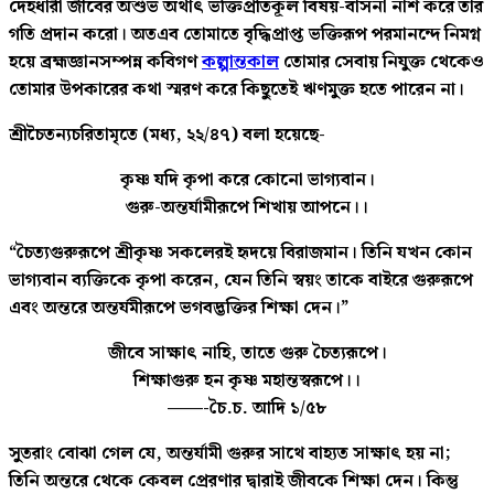
দেহধারী জীবের অশুভ অর্থাৎ ভক্তিপ্রতিকূল বিষয়-বাসনা নাশ করে তার
গতি প্রদান করো। অতএব তোমাতে বৃদ্ধিপ্রাপ্ত ভক্তিরূপ পরমানন্দে নিমগ্ন
হয়ে ব্রহ্মজ্ঞানসম্পন্ন কবিগণ
কল্পান্তকাল
তোমার সেবায় নিযুক্ত থেকেও
তোমার উপকারের কথা স্মরণ করে কিছুতেই ঋণমুক্ত হতে পারেন না।
শ্রীচৈতন্যচরিতামৃতে (মধ্য, ২২/৪৭) বলা হয়েছে-
কৃষ্ণ যদি কৃপা করে কোনো ভাগ্যবান।
গুরু-অন্তর্যামীরূপে শিখায় আপনে।।
“চৈত্যগুরুরূপে শ্রীকৃষ্ণ সকলেরই হৃদয়ে বিরাজমান। তিনি যখন কোন
ভাগ্যবান ব্যক্তিকে কৃপা করেন, যেন তিনি স্বয়ং তাকে বাইরে গুরুরূপে
এবং অন্তরে অন্তর্যমীরূপে ভগবদ্ভক্তির শিক্ষা দেন।”
জীবে সাক্ষাৎ নাহি, তাতে গুরু চৈত্যরূপে।
শিক্ষাগুরু হন কৃষ্ণ মহান্তস্বরূপে।।
——-চৈ.চ. আদি ১/৫৮
সুতরাং বোঝা গেল যে, অন্তর্যামী গুরুর সাথে বাহ্যত সাক্ষাৎ হয় না;
তিনি অন্তরে থেকে কেবল প্রেরণার দ্বারাই জীবকে শিক্ষা দেন। কিন্তু