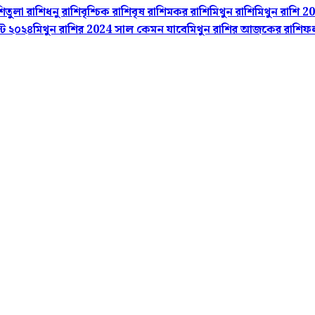
শি
তুলা রাশি
ধনু রাশি
বৃশ্চিক রাশি
বৃষ রাশি
মকর রাশি
মিথুন রাশি
মিথুন রাশি 2
্ট ২০২৪
মিথুন রাশির 2024 সাল কেমন যাবে
মিথুন রাশির আজকের রাশিফ