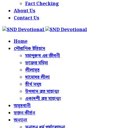
Fact Checking
About Us
Contact Us
Home
পৌরাণিক ইতিহাস
মহাপুরুষ এর জীবনী
ভক্তের মহিমা
লীলামৃত
দামোদর লীলা
তীর্থ সমূহ
উপবাস ব্রত মাহাত্ম্য
একাদশী ব্রত মাহাত্ম্য
অমৃতবানী
ভজন কীর্তন
অন্যান্য
সনাতন ধর্ম পর্যালোচনা