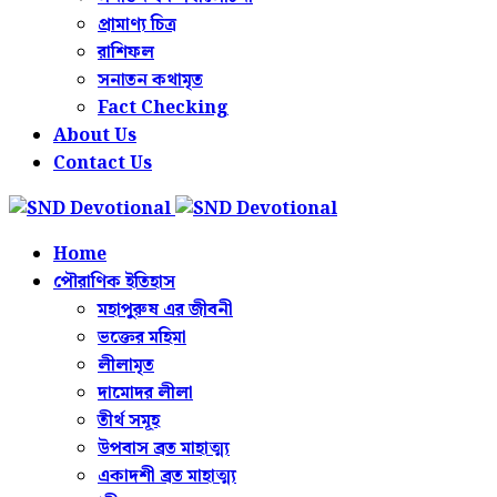
প্রামাণ্য চিত্র
রাশিফল
সনাতন কথামৃত
Fact Checking
About Us
Contact Us
Home
পৌরাণিক ইতিহাস
মহাপুরুষ এর জীবনী
ভক্তের মহিমা
লীলামৃত
দামোদর লীলা
তীর্থ সমূহ
উপবাস ব্রত মাহাত্ম্য
একাদশী ব্রত মাহাত্ম্য