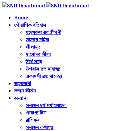
Home
পৌরাণিক ইতিহাস
মহাপুরুষ এর জীবনী
ভক্তের মহিমা
লীলামৃত
দামোদর লীলা
তীর্থ সমূহ
উপবাস ব্রত মাহাত্ম্য
একাদশী ব্রত মাহাত্ম্য
অমৃতবানী
ভজন কীর্তন
অন্যান্য
সনাতন ধর্ম পর্যালোচনা
প্রামাণ্য চিত্র
রাশিফল
সনাতন কথামৃত