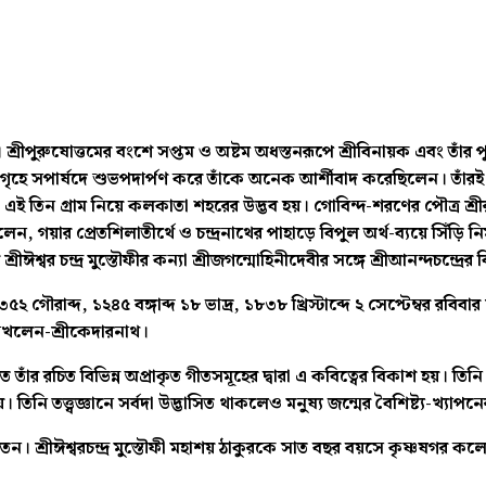
ীপুরুষোত্তমের বংশে সপ্তম ও অষ্টম অধস্তনরূপে শ্রীবিনায়ক এবং তাঁর পুত্
রভু তার গৃহে সপার্ষদে শুভপদার্পণ করে তাঁকে অনেক আর্শীবাদ করেছিলেন। তাঁর
এই তিন গ্রাম নিয়ে কলকাতা শহরের উদ্ভব হয়। গোবিন্দ-শরণের পৌত্র শ্রীরামচ
গয়ার প্রেতশিলাতীর্থে ও চন্দ্রনাথের পাহাড়ে বিপুল অর্থ-ব্যয়ে সিঁড়ি নির্মা
্রীঈশ্বর চন্দ্র মুস্তৌফীর কন্যা শ্রীজগন্মোহিনীদেবীর সঙ্গে শ্রীআনন্দচন্দ্রের
৩৫২ গৌরাব্দ, ১২৪৫ বঙ্গাব্দ ১৮ ভাদ্র, ১৮৩৮ খ্রিস্টাব্দে ২ সেপ্টেম্বর রবিবা
াখলেন-শ্রীকেদারনাথ।
ীতে তাঁর রচিত বিভিন্ন অপ্রাকৃত গীতসমূহের দ্বারা এ কবিত্বের বিকাশ হয়। ত
িনি তত্ত্বজ্ঞানে সর্বদা উদ্ভাসিত থাকলেও মনুষ্য জন্মের বৈশিষ্ট্য-খ্যাপ
েন। শ্রীঈশ্বরচন্দ্র মুস্তৌফী মহাশয় ঠাকুরকে সাত বছর বয়সে কৃষ্ণষগর ক