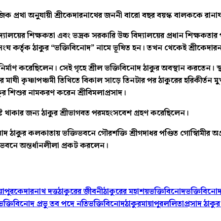
ক প্রথা অনুযায়ী শ্রীকেদারনাথের জননী বারো বছর বয়স্ক বালককে রানাঘ
চ বিদ্যালয়ের শিক্ষকতা এবং ভদ্রক সরকারি উচ্চ বিদ্যালয়ের প্রধান শিক্ষক
ী সংঘ কর্তৃক ঠাকুর “ভক্তিবিনোদ” নামে ভূষিত হন। তখন থেকেই শ্রীকেদারনা
 নির্মাণ করেছিলেন। সেই গৃহে শ্রীল ভক্তিবিনোদ ঠাকুর অবস্থান করতেন। স্থ
ুক্রবার মাঘী কৃষ্ণাপঞ্চমী তিথিতে বিকাল সাড়ে তিনটার পর ঠাকুরের হরিকী
াকুর শিশুর নামকরণ করেন শ্রীবিমলাপ্রসাদ।
 নিবিষ্ট থাকার জন্য ঠাকুর শ্রীভাগবত পরমহংসবেশ গ্রহণ করেছিলেন।
োদ ঠাকুর কলকাতায় ভক্তিভবনে গৌরশক্তি শ্রীগদাধর পণ্ডিত গোস্বিামীর অপ্রক
িভবনে অন্তর্ধানলীলা প্রকট করলেন।
াপুর
কেদারনাথ দত্ত
ঠাকুরের জীবনী
ঠাকুরের মহাশয়
ভক্তিবিনোদ
ভক্তিবিনোদ
ভক্তিবিনোদ প্রভু তব পদে নতি
ভক্তিবিনোদঠাকুর
মায়াপুর
ললিতাপ্রসাদ ঠাকুর